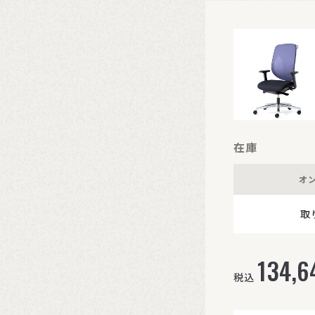
在庫
オ
取
134,6
税込