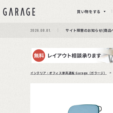
買い物をする
2026.08.01.
期間限定プレゼント│レビ
商品ページ障害復旧のお知
サイト障害のお知らせ(商品
インテリア・オフィス家具通販 Garage（ガラージ）