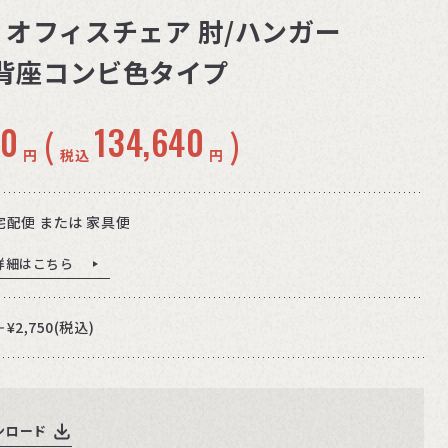
 353 オフィスチェア 肘/ハンガー
 背座コンビ色タイプ
00
134,640
(
)
円
税込
円
宅配便 または 家具便
詳細はこちら
＋¥2,750(税込)
ンロード