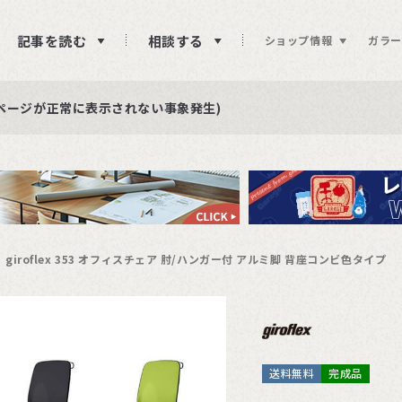
記事を読む
相談する
ショップ情報
ガラー
ュー投稿をお待ちしております
らせ
ページが正常に表示されない事象発生)
giroflex 353 オフィスチェア 肘/ハンガー付 アルミ脚 背座コンビ色タイプ
送料無料
完成品