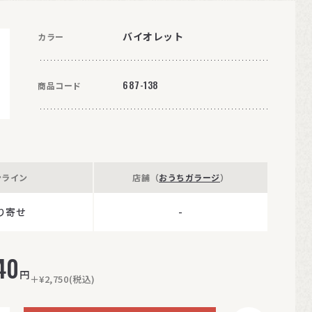
バイオレット
カラー
687-138
商品コード
ンライン
店舗（
おうちガラージ
）
り寄せ
-
40
円
＋¥2,750(税込)