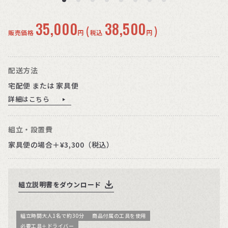
35,000
38,500
(
)
販売価格
円
税込
円
配送方法
宅配便 または 家具便
詳細はこちら
組立・設置費
家具便の場合＋¥3,300（税込）
組立説明書をダウンロード
組立時間大人1名で約30分
商品付属の工具を使用
必要工具＋ドライバー