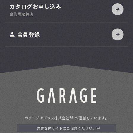
カタログお申し込み
索
会員限定特典
ット
会員登録
ガラージは
プラス株式会社
が運営しています。
悪質な偽サイトにご注意ください。