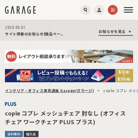
2026.08.03.
2026.08.01.
お知らせを見る
お知らせを見る
お知らせを見る
商品ページ障害復旧のお知らせ
サイト障害のお知らせ(商品ページが正常に表示されない事象発生)
期間限定プレゼント│レビュー投稿をお待ちしております
インテリア・オフィス家具通販 Garage(ガラージ)
cople コプレ メ
cople コプレ メッシュチェア 肘なし (オフィス
チェア ワークチェア PLUS プラス)
送料無料
組立品