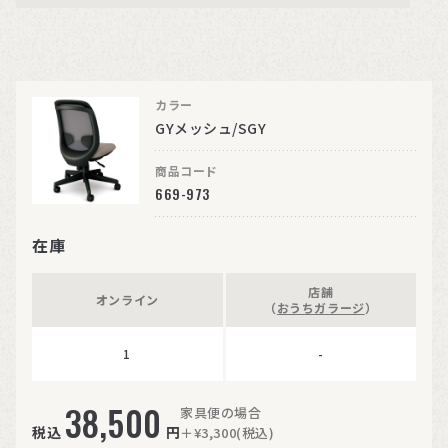
カラー
GYメッシュ/SGY
商品コード
669-973
在庫
店舗
オンライン
（
おうちガラージ
）
1
-
38,500
家具便の場合
税込
円
＋¥3,300(税込)