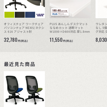
オフィスチェア ワークチェア
PLUS あんしんデスクマット
ウレタン
パソコンチェア NEXIS/ネクシ
ななめカット 透明マット
なし 5
ス 616 アジャスト肘
W1800×D600対応 厚1.8mm
グ対応 
32,780
11,550
8,03
円(税込)
円(税込)
最近見た商品