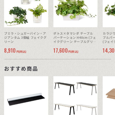
プミラ・シュガーバイン・ア
ポトス×タマシダ テーブル
カラジウ
ジアンタム 3個組 フェイクグ
パーテーション H40cm (フェ
ブルパー
リーン
イクグリーン テーブルグリー
(フェイ
ン)
8,910
17,600
14,3
円(税込)
円(税込)
おすすめ商品