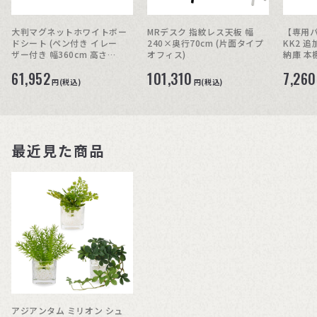
大判マグネットホワイトボー
MRデスク 指紋レス天板 幅
【専用
ドシート (ペン付き イレー
240×奥行70cm (片面タイプ
KK2 追
ザー付き 幅360cm 高さ
オフィス)
納庫 本
120cm )
61,952
101,310
7,260
円(税込)
円(税込)
最近見た商品
アジアンタム ミリオン シュ