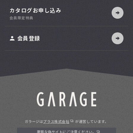
カタログお申し込み
索
会員限定特典
ット
会員登録
ガラージは
プラス株式会社
が運営しています。
悪質な偽サイトにご注意ください。