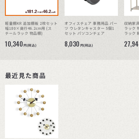
軽量棚KR 追加棚板 2枚セット
オフィスチェア 事務用品 パー
収納家具
幅180×奥行46.2cm用 (ス
ツ ウレタンキャスター 5個1
ラック 
チールラック 物品棚)
セット パソコンチェア
ラック 軽
H180c
10,340
8,030
27,9
円(税込)
円(税込)
最近見た商品