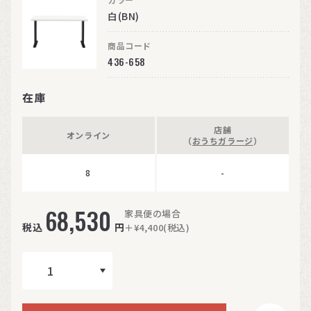
白(BN)
商品コード
436-658
在庫
店舗
オンライン
（
おうちガラージ
）
8
-
68,530
家具便の場合
税込
円
＋¥4,400(税込)