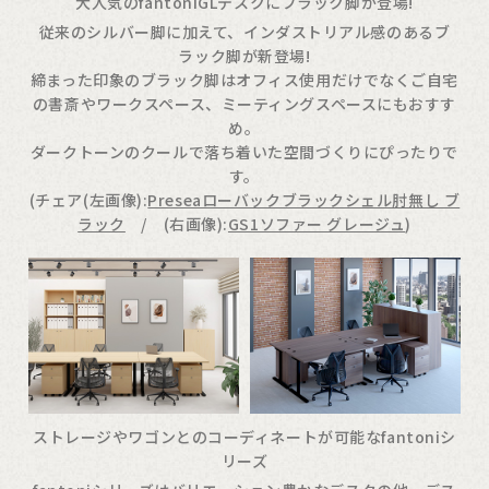
大人気のfantoniGLデスクにブラック脚が登場!
従来のシルバー脚に加えて、インダストリアル感のあるブ
ラック脚が新登場!
締まった印象のブラック脚はオフィス使用だけでなくご自宅
の書斎やワークスペース、ミーティングスペースにもおすす
め。
ダークトーンのクールで落ち着いた空間づくりにぴったりで
す。
(チェア(左画像):
Preseaローバックブラックシェル肘無し ブ
ラック
/ (右画像):
GS1ソファー グレージュ
)
ストレージやワゴンとのコーディネートが可能なfantoniシ
リーズ