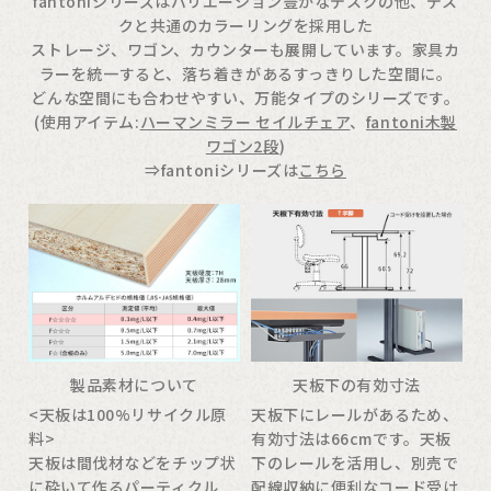
fantoniシリーズはバリエーション豊かなデスクの他、デス
クと共通のカラーリングを採用した
ストレージ、ワゴン、カウンターも展開しています。家具カ
ラーを統一すると、落ち着きがあるすっきりした空間に。
どんな空間にも合わせやすい、万能タイプのシリーズです。
(使用アイテム:
ハーマンミラー セイルチェア
、
fantoni木製
ワゴン2段
)
⇒fantoniシリーズは
こちら
製品素材について
天板下の有効寸法
<天板は100%リサイクル原
天板下にレールがあるため、
料>
有効寸法は66cmです。天板
天板は間伐材などをチップ状
下のレールを活用し、別売で
に砕いて作るパーティクル
配線収納に便利な
コード受け