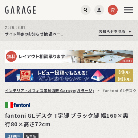
2026.08.03.
2026.08.01.
お知らせを見る
お知らせを見る
お知らせを見る
商品ページ障害復旧のお知らせ
サイト障害のお知らせ(商品ページが正常に表示されない事象発生)
期間限定プレゼント│レビュー投稿をお待ちしております
インテリア・オフィス家具通販 Garage(ガラージ)
fantoni GLデ
fantoni GLデスク T字脚 ブラック脚 幅160×奥
行80×高さ72cm
送料無料
組立品