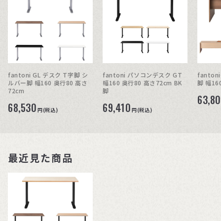
fantoni GL デスク T字脚 シ
fantoni パソコンデスク GT
fanto
ルバー脚 幅160 奥行80 高さ
幅160 奥行80 高さ72cm BK
脚 幅16
72cm
脚
63,8
68,530
69,410
円(税込)
円(税込)
最近見た商品