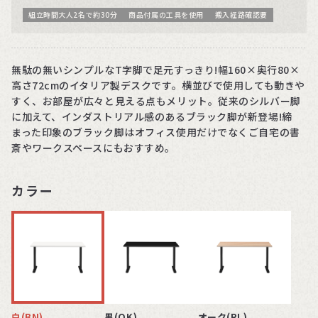
組立時間大人2名で約30分
商品付属の工具を使用
搬入経路確認要
無駄の無いシンプルなT字脚で足元すっきり!幅160×奥行80×
高さ72cmのイタリア製デスクです。横並びで使用しても動きや
すく、お部屋が広々と見える点もメリット。従来のシルバー脚
に加えて、インダストリアル感のあるブラック脚が新登場!締
まった印象のブラック脚はオフィス使用だけでなくご自宅の書
斎やワークスペースにもおすすめ。
カラー
白(BN)
黒(QK)
オーク(RL)