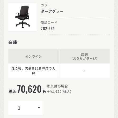
カラー
ダークグレー
商品コード
782-384
在庫
店舗
オンライン
（
おうちガラージ
）
注文後、営業日11日程度で入
-
荷
70,620
家具便の場合
税込
円
＋¥1,650(税込)