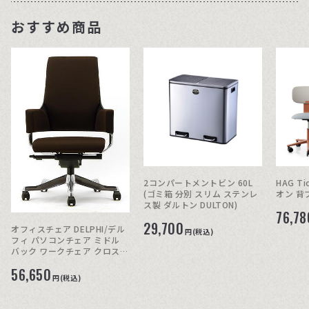
おすすめ商品
2コンパートメントビン 60L
HAG T
(ゴミ箱 分別 スリム ステンレ
オン 背
ス製 ダルトン DULTON)
76,78
29,700
オフィスチェア DELPHI/デル
円(税込)
フィ パソコンチェア ミドル
バック ワークチェア クロス張
り
56,650
円(税込)