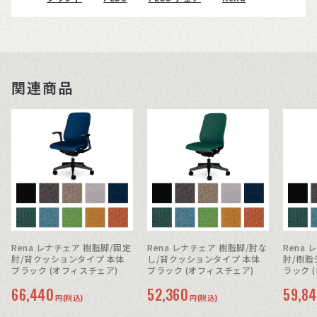
関連商品
Rena レナチェア 樹脂脚/固定
Rena レナチェア 樹脂脚/肘な
Rena
肘/背クッションタイプ 本体
し/背クッションタイプ 本体
肘/樹脂
ブラック (オフィスチェア)
ブラック (オフィスチェア)
ラック 
66,440
52,360
59,8
円(税込)
円(税込)