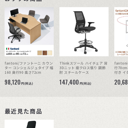
fantoni/ファントーニ カウン
Thinkスツール ハイチェア 背
fanto
ター コンシェルジュタイプ 幅
3Dニット 座クロス張り 調節
行70c
160 奥行90 高さ72cm
肘 スチールケース
付き イ
98,120
147,400
20,6
円(税込)
円(税込)
最近見た商品