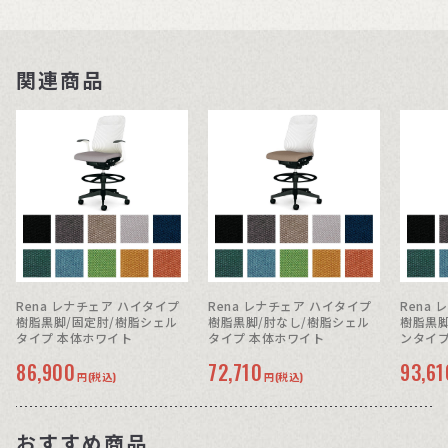
関連商品
Rena レナチェア ハイタイプ
Rena レナチェア ハイタイプ
Rena
樹脂黒脚/固定肘/樹脂シェル
樹脂黒脚/肘なし/樹脂シェル
樹脂黒脚
タイプ 本体ホワイト
タイプ 本体ホワイト
ンタイプ
86,900
72,710
93,61
円(税込)
円(税込)
おすすめ商品