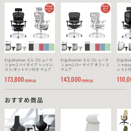
Ergohuman エルゴヒューマ
Ergohuman エルゴヒューマ
Ergo
ン pro2 ハイタイプ ヘッドレ
ン pro2 ロータイプ オフィス
ン enj
スト/オットマン付き チェア
チェア
レスト付
173,800
143,000
110,
円(税込)
円(税込)
おすすめ商品