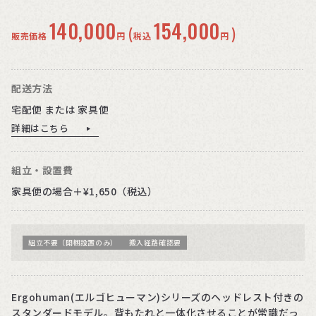
140,000
154,000
(
)
販売価格
円
税込
円
配送方法
宅配便 または 家具便
詳細はこちら
組立・設置費
家具便の場合＋¥1,650（税込）
組立不要（開梱設置のみ）
搬入経路確認要
Ergohuman(エルゴヒューマン)シリーズのヘッドレスト付きの
スタンダードモデル。背もたれと一体化させることが常識だっ