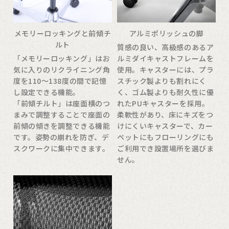
メモリーロッキングと前傾チ
アルミポリッシュの脚
ルト
質感の良い、高級感のあるア
「メモリーロッキング」はお
ルミダイキャストフレームを
気に入りのリクライニング角
使用。キャスターには、プラ
度を110〜138度の間で記憶
スチック製よりも割れにく
し設定できる機能。
く、ゴム製よりも耐久性に優
「前傾チルト」は座面横のつ
れたPUキャスターを採用。
まみで調整することで座面の
柔軟性があり、床にキズをつ
前傾の傾きを調整できる機能
けにくいキャスターで、カー
です。姿勢の崩れを防ぎ、デ
ペットにもフローリングにも
スクワークに集中できます。
ご利用でき設置場所を選びま
せん。