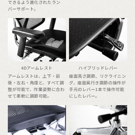
できるよう進化されたラン
バーサポート。
4Dアームレスト
ハイブリッドレバー
アームレストは、上下・前
座面高さ調節、リクライニン
後・左右・角度と、すべて調
グ、座面奥行き調節の操作が
整が可能で、作業姿勢に合わ
手元のレバー1本で操作可能
せて柔軟に調節可能。
にしたレバー。