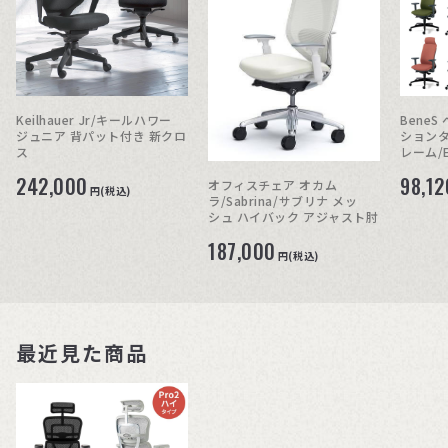
Keilhauer Jr/キールハワー
BeneS
ジュニア 背パット付き 新クロ
ションタ
ス
レーム/
242,000
98,12
オフィスチェア オカム
円(税込)
ラ/Sabrina/サブリナ メッ
シュ ハイバック アジャスト肘
187,000
円(税込)
最近見た商品