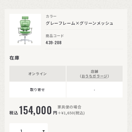
カラー
グレーフレーム×グリーンメッシュ
商品コード
439-208
在庫
店舗
オンライン
（
おうちガラージ
）
取り寄せ
-
154,000
家具便の場合
税込
円
＋¥1,650(税込)