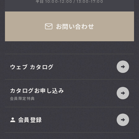
平日 10:00-12:00 / 13:00-17:00
さい
お問い合わせ
ウェブ カタログ
カタログお申し込み
索
会員限定特典
ット
会員登録