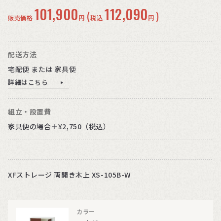
101,900
112,090
(
)
販売価格
円
税込
円
配送方法
宅配便 または 家具便
詳細はこちら
組立・設置費
家具便の場合＋¥2,750（税込）
XFストレージ 両開き木上 XS-105B-W
カラー