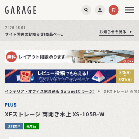
2026.08.01.
お知らせを見る
お知らせを見る
お知らせを見る
商品ページ障害復旧のお知らせ
サイト障害のお知らせ(商品ページが正常に表示されない事象発生)
期間限定プレゼント│レビュー投稿をお待ちしております
インテリア・オフィス家具通販 Garage(ガラージ)
XFストレージ 両開き
XFストレージ 両開き木上 XS-105B-W
送料無料
完成品