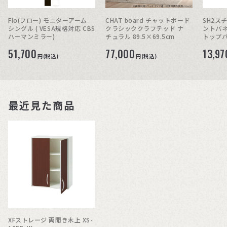
Flo(フロー) モニターアーム
CHAT board チャットボード
SH2ス
シングル ( VESA規格対応 CBS
クラシッククラフテッド ナ
ントパネ
ハーマンミラー)
チュラル 89.5×69.5cm
トップパ
51,700
77,000
13,97
円(税込)
円(税込)
最近見た商品
XFストレージ 両開き木上 XS-