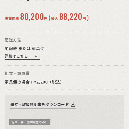
80,200
88,220
(
)
販売価格
円
税込
円
配送方法
宅配便 または 家具便
詳細はこちら
組立・設置費
家具便の場合＋¥2,200（税込）
組立・取扱説明書をダウンロード
組立不要（開梱設置のみ）