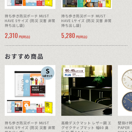
持ち歩き防災ポーチ MUST
持ち歩き防災ポーチ MUST
HAVE Sサイズ (防災 災害 非常
HAVE Lサイズ (防災 災害 非常
持ち出し袋)
持ち出し袋)
2,310
5,280
円(税込)
円(税込)
おすすめ商品
持ち歩き防災ポーチ MUST
高級デスクマット レザー調 エ
壁掛け時
HAVE Sサイズ (防災 災害 非常
グゼクティブマット 幅60 奥
PAPER トムソン ペーパー