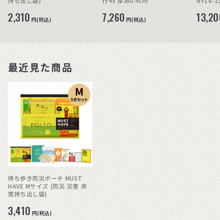
持ち出し袋)
行45 厚み0.4cm
NY18-1
2,310
7,260
13,20
円(税込)
円(税込)
最近見た商品
持ち歩き防災ポーチ MUST
HAVE Mサイズ (防災 災害 非
常持ち出し袋)
3,410
円(税込)