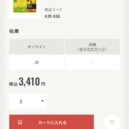
商品コード
439-655
在庫
店舗
オンライン
（
おうちガラージ
）
20
-
3,410
税込
円
カートに入れる