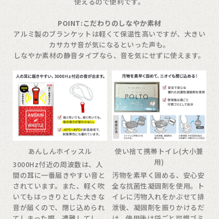
使えるので便利です。
POINT:こだわりのしなやか素材
アルミ製のブランケットは軽くて保温性高いですが、大きい
カサカサ音が気になるといった声も。
しなやか素材の静音タイプなら、音を気にせずに使えます。
あんしんホイッスル
使い捨て携帯トイレ(大小兼
用)
3000Hz付近の周波数は、人
間の耳に一番届きやすい音と
汚物を素早く固める、安心安
されています。また、軽く吹
全な抗菌性凝固剤を使用。ト
いてもはっきりとした大きな
イレに汚物入れをかぶせて排
音が届くので、閉じ込められ
泄後、凝固剤を振りかけるだ
てしまった際、遭難してし
け。使用後は袋ごと可燃ゴミ