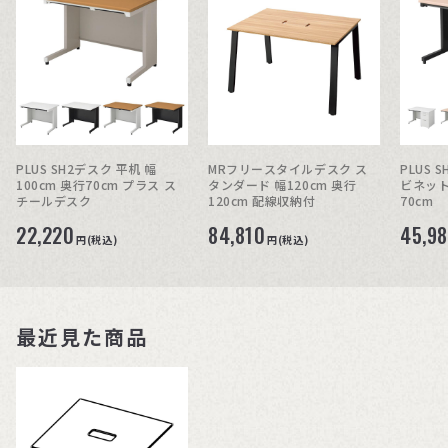
PLUS SH2デスク 平机 幅
MRフリースタイルデスク ス
PLUS 
100cm 奥行70cm プラス ス
タンダード 幅120cm 奥行
ビネット
チールデスク
120cm 配線収納付
70cm
22,220
84,810
45,9
円(税込)
円(税込)
最近見た商品