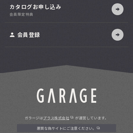
カタログお申し込み
索
会員限定特典
ット
会員登録
ガラージは
プラス株式会社
が運営しています。
悪質な偽サイトにご注意ください。