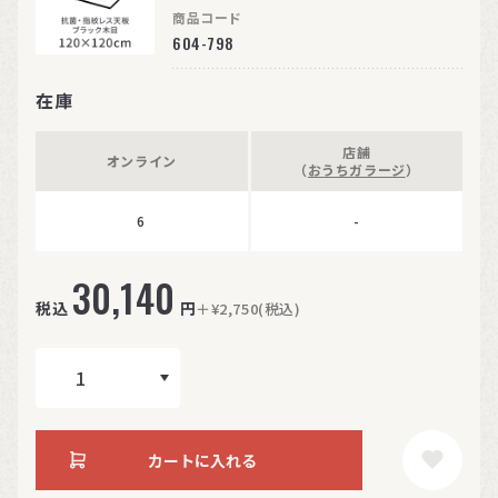
商品コード
604-798
在庫
店舗
オンライン
（
おうちガラージ
）
6
-
30,140
税込
円
＋¥2,750(税込)
カートに入れる