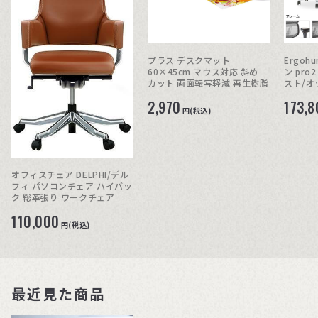
プラス デスクマット
Ergo
60×45cm マウス対応 斜め
ン pr
カット 両面転写軽減 再生樹脂
スト/オ
2,970
173,8
円(税込)
オフィスチェア DELPHI/デル
フィ パソコンチェア ハイバッ
ク 総革張り ワークチェア
110,000
円(税込)
最近見た商品