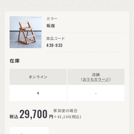
カラー
板座
商品コード
439-933
在庫
店舗
オンライン
（
おうちガラージ
）
4
-
29,700
家具便の場合
税込
円
＋¥1,100(税込)