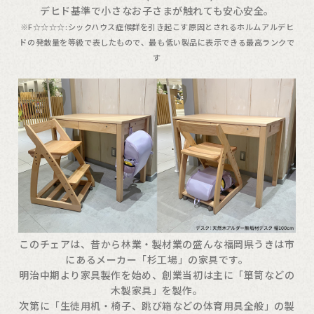
デヒド基準で小さなお子さまが触れても安心安全。
※F☆☆☆☆:シックハウス症候群を引き起こす原因とされるホルムアルデヒ
ドの発散量を等級で表したもので、最も低い製品に表示できる最高ランクで
す
このチェアは、昔から林業・製材業の盛んな福岡県うきは市
にあるメーカー「杉工場」の家具です。
明治中期より家具製作を始め、創業当初は主に「箪笥などの
木製家具」を製作。
次第に「生徒用机・椅子、跳び箱などの体育用具全般」の製