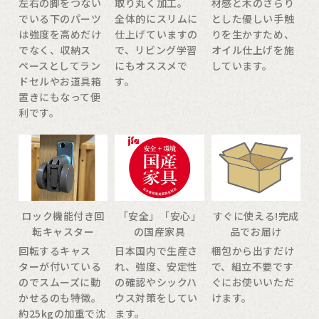
左右の脚をつない
取り丸く加工。
材感と木のさらり
でいる下のパーツ
全体的にスリムに
とした優しい手触
は強度を高めだけ
仕上げていますの
りを生かすため、
でなく、収納ス
で、リビング学習
オイル仕上げを施
ペースとしてラン
にもオススメで
しています。
ドセルやお道具箱
す。
置きにもなって便
利です。
ロック機能付き回
「安全」「安心」
すぐに使える!完成
転キャスター
の国産家具
品でお届け
回転するキャス
日本国内で生産さ
梱包から出すだけ
ターが付いている
れ、強度、安定性
で、組立不要です
のでスムーズに動
の確認やシックハ
ぐにお使いいただ
かせるのも特徴。
ウス対策をしてい
けます。
約25kgの加重で沈
ます。