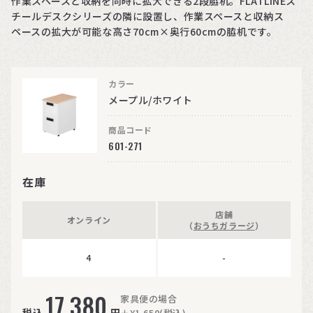
作業スペースと収納を同時に拡大できる2段脇机。FLATLINEス
チールデスクシリーズの隣に設置し、作業スペースと収納ス
ペースの拡大が可能な高さ70cm×奥行60cmの脇机です。
カラー
メープル/ホワイト
商品コード
601-271
在庫
店舗
オンライン
（
おうちガラージ
）
4
-
17,380
家具便の場合
税込
円
＋¥1,650(税込)