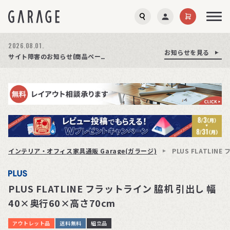
2026.08.01.
お知らせを見る
お知らせを見る
お知らせを見る
商品ページ障害復旧のお知らせ
サイト障害のお知らせ(商品ページが正常に表示されない事象発生)
期間限定プレゼント│レビュー投稿をお待ちしております
インテリア・オフィス家具通販 Garage(ガラージ)
PLUS FLATLI
PLUS FLATLINE フラットライン 脇机 引出し 幅
40×奥行60×高さ70cm
アウトレット品
送料無料
組立品