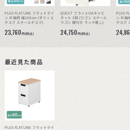
PLUS FLATLINE フラットライ
QUEST フラットOAキャビ
PLUS 
ン 片袖机 幅100cm (オフィス
ネット 3段 (ワゴン スチール
ン 片袖机
デスク スチールデスク)
ワゴン 鍵付き ラッチ無し)
デスク 
23,760
24,750
24,8
円(税込)
円(税込)
最近見た商品
PLUS FLATLINE フラットライ