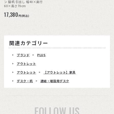
ン 脇机 引出し 幅40×奥行
60×高さ70cm
17,380
円(税込)
関連カテゴリー
ブランド
PLUS
アウトレット
アウトレット
【アウトレット】家具
デスク・机
連結・増設用デスク
FOLLOW US