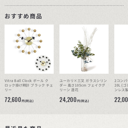
おすすめ商品
Vitra Ball Clock ボール ク
ユーカリ×三又 ガラスシリン
2コンパ
ロック掛け時計 ブラック チェ
ダー 高さ105cm フェイクグ
20L (
リー
リーン 造花
ンレス製 
72,600
24,200
22,0
円(税込)
円(税込)