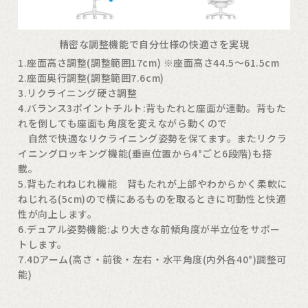
精密な調整機能で自分仕様の快適さを実現
1.座面高さ調整(調整範囲17cm) ※座面高さ44.5〜61.5cm
2.座面奥行調整(調整範囲7.6cm)
3.リクライニング硬さ調整
4.バランス3ポイントチルト:背もたれと座面が連動。背もた
れを倒しても座面も角度を変えながら動くので
自然で快適なリクライニング姿勢を保てます。またリクラ
イニングロッキング機能(垂直位置から4°ごと6段階)も搭
載。
5.背もたれねじれ機能 背もたれが上部やわからかく柔軟に
ねじれる(5cm)ので横にあるものを取るときに可動性と快適
性が向上します。
6.デュアル姿勢機能:より大きな前傾角度が半立位をサポー
トします。
7.4Dアーム(高さ・前後・左右・水平角度(内外各40°)調整可
能)