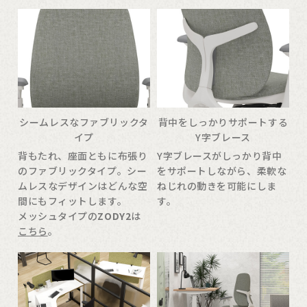
シームレスなファブリックタ
背中をしっかりサポートする
イプ
Y字ブレース
背もたれ、座面ともに布張り
Y字ブレースがしっかり背中
のファブリックタイプ。シー
をサポートしながら、柔軟な
ムレスなデザインはどんな空
ねじれの動きを可能にしま
間にもフィットします。
す。
メッシュタイプの
ZODY2
は
こちら
。