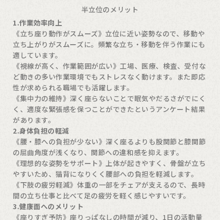
半立位のメリット
1.作業効率向上
《立ち座り動作がスムーズ》立位に近い姿勢なので、移動や
立ち上がりがスムーズに。頻繁な立ち・移動を伴う作業にも
適しています。
《視線が高く、作業範囲が広い》工場、医療、検査、受付な
ど動きの多い作業環境でもストレスなく動けます。また即応
性が求められる職場でも活躍します。
《集中力の維持》深く座らないことで眠気やだるさがでにく
く、適度な緊張感を保つことができたというアンケート結果
があります。
2.身体負担の軽減
《腰・膝への負担が少ない》深く座るよりも股関節と膝関節
の屈曲角度が浅くなり、関節への違和感を抑えます。
《理想的な姿勢をサポート》上体が起きやすく、骨盤が立ち
やすいため、猫背になりくく腰部への負担を軽減します。
《下肢の疲労軽減》体重の一部をチェアが支えるので、長時
間の立ち仕事と比べて足の疲労を軽く感じやすいです。
3.健康面へのメリット
《座りすぎ予防》座りっぱなしの時間が減り、1日の活動量