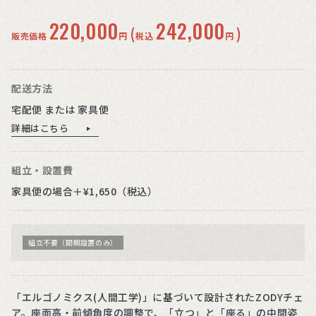
220,000
242,000
(
)
販売価格
円
税込
円
配送方法
宅配便 または 家具便
詳細はこちら
組立・設置費
家具便の場合＋¥1,650（税込）
組立不要（開梱設置のみ）
「エルゴノミクス(人間工学)」に基づいて設計されたZODYチェ
ア。座面高・前傾角度の調整で、「立つ」と「座る」の中間姿