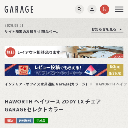
2026.08.03.
2026.08.01.
お知らせを見る
お知らせを見る
お知らせを見る
商品ページ障害復旧のお知らせ
サイト障害のお知らせ(商品ページが正常に表示されない事象発生)
期間限定プレゼント│レビュー投稿をお待ちしております
インテリア・オフィス家具通販 Garage(ガラージ)
HAWORTH ヘイワ
HAWORTH ヘイワース ZODY LX チェア
GARAGEセレクトカラー
NEW
送料無料
完成品