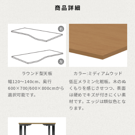
ラウンド型天板
カラー:ミディアムウッド
幅120〜140cm、奥行
低圧メラミン化粧板。木のぬ
600×700/600×800cmから
くもりを感じさせつつ、表面
選択可能です。
は硬めでキズが付きにくい素
材です。エッジは類似色とな
ります。