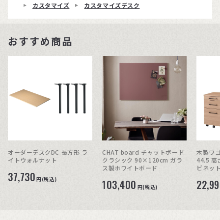
カスタマイズ
カスタマイズデスク
おすすめ商品
オーダーデスクDC 長方形 ラ
CHAT board チャットボード
木製ワゴン
イトウォルナット
クラシック 90×120cm ガラ
44.5 
ス製ホワイトボード
ビネット
37,730
円(税込)
103,400
22,9
円(税込)