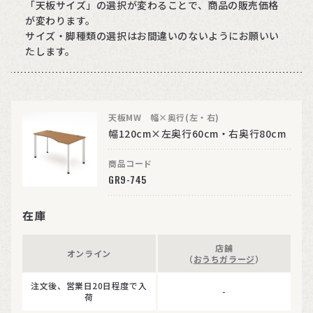
「天板サイズ」の選択が変わることで、商品の販売価格
が変わります。
サイズ・脚種類の選択はお間違いのないようにお願いい
たします。
天板MW 幅×奥行(左・右)
幅120cm×左奥行60cm・右奥行80cm
商品コード
GR9-745
在庫
店舗
オンライン
（
おうちガラージ
）
注文後、営業日20日程度で入
-
荷