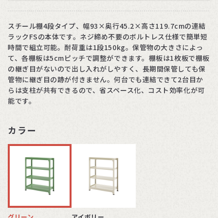
スチール棚4段タイプ、幅93×奥行45.2×高さ119.7cmの連結
ラックFSの本体です。ネジ締め不要のボルトレス仕様で簡単短
時間で組立可能。耐荷重は1段150kg。保管物の大きさによっ
て、各棚板は5cmピッチで調整ができます。棚板は1枚板で棚板
の継ぎ目がないので出し入れがしやすく、長期間保管しても保
管物に継ぎ目の跡が付きません。何台でも連結できて2台目か
らは支柱が共有できるので、省スペース化、コスト効率化が可
能です。
カラー
グリーン
アイボリー