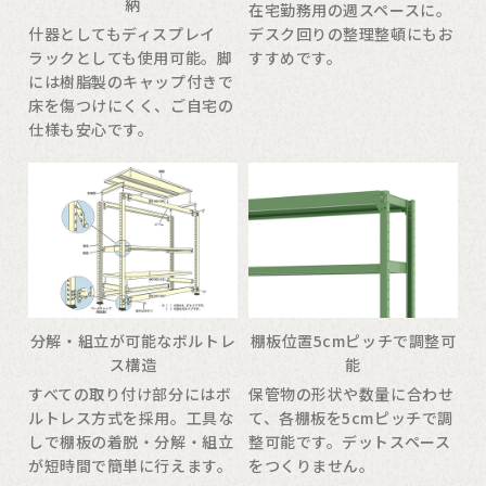
納
在宅勤務用の週スペースに。
什器としてもディスプレイ
デスク回りの整理整頓にもお
ラックとしても使用可能。脚
すすめです。
には樹脂製のキャップ付きで
床を傷つけにくく、ご自宅の
仕様も安心です。
分解・組立が可能なボルトレ
棚板位置5cmピッチで調整可
ス構造
能
すべての取り付け部分にはボ
保管物の形状や数量に合わせ
ルトレス方式を採用。工具な
て、各棚板を5cmピッチで調
しで棚板の着脱・分解・組立
整可能です。デットスペース
が短時間で簡単に行えます。
をつくりません。