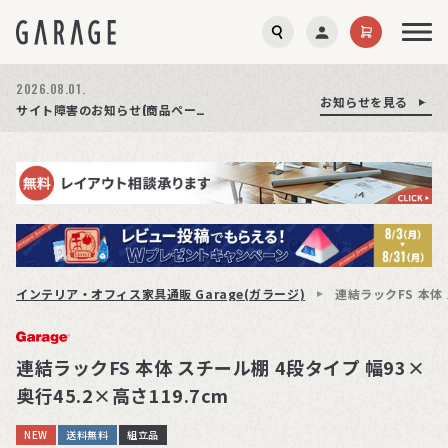
2026.08.03.
2026.08.01.
お知らせを見る
お知らせを見る
お知らせを見る
商品ページ障害復旧のお知らせ
サイト障害のお知らせ(商品ページが正常に表示されない事象発生)
期間限定プレゼント│レビュー投稿をお待ちしております
インテリア・オフィス家具通販 Garage(ガラージ)
連結ラックFS 本体 
連結ラックFS 本体 スチール棚 4段タイプ 幅93×
奥行45.2×高さ119.7cm
NEW
送料無料
組立品