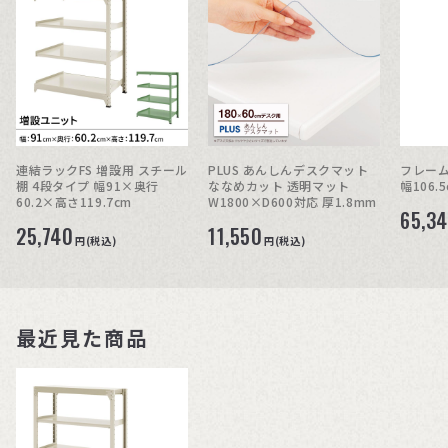
連結ラックFS 増設用 スチール
PLUS あんしんデスクマット
フレーム
棚 4段タイプ 幅91×奥行
ななめカット 透明マット
幅106.
60.2×高さ119.7cm
W1800×D600対応 厚1.8mm
65,3
25,740
11,550
円(税込)
円(税込)
最近見た商品