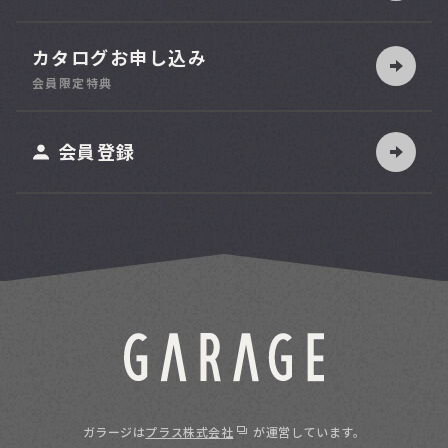
カタログお申し込み
索
会員限定特典
ット
会員登録
ガラージは
プラス株式会社
が運営しています。