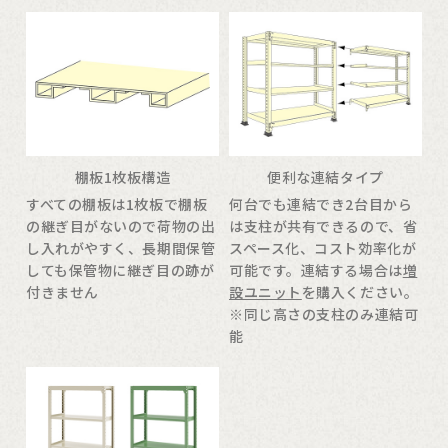
棚板1枚板構造
便利な連結タイプ
すべての棚板は1枚板で棚板
何台でも連結でき2台目から
の継ぎ目がないので荷物の出
は支柱が共有できるので、省
し入れがやすく、長期間保管
スペース化、コスト効率化が
しても保管物に継ぎ目の跡が
可能です。連結する場合は
増
付きません
設ユニット
を購入ください。
※同じ高さの支柱のみ連結可
能