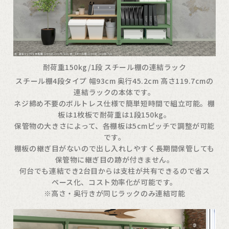
耐荷重150kg/1段 スチール棚の連結ラック
スチール棚4段タイプ 幅93cm 奥行45.2cm 高さ119.7cmの
連結ラックの本体です。
ネジ締め不要のボルトレス仕様で簡単短時間で組立可能。棚
板は1枚板で耐荷重は1段150kg。
保管物の大きさによって、各棚板は5cmピッチで調整が可能
です。
棚板の継ぎ目がないので出し入れしやすく長期間保管しても
保管物に継ぎ目の跡が付きません。
何台でも連結でき2台目からは支柱が共有できるので省ス
ペース化、コスト効率化が可能です。
※高さ・奥行きが同じラックのみ連結可能