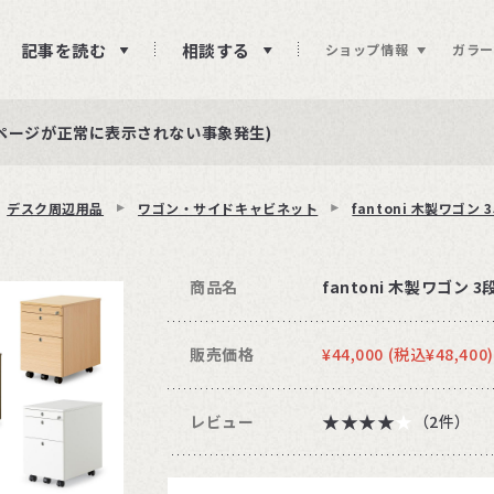
記事を読む
相談する
ショップ情報
ガラー
ュー投稿をお待ちしております
らせ
ページが正常に表示されない事象発生)
デスク周辺用品
ワゴン・サイドキャビネット
fantoni 木製ワゴン 
商品名
fantoni 木製ワゴン 3
販売価格
¥
44,000
(税込¥
48,400
)
★★★★★
★★★★
レビュー
（2件）