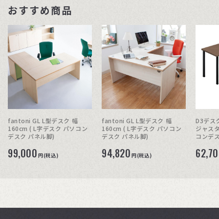
おすすめ商品
索
fantoni GL L型デスク 幅
fantoni GL L型デスク 幅
D3デス
160cm ( L字デスク パソコン
160cm ( L字デスク パソコン
ジャスタ
デスク パネル脚)
デスク パネル脚)
コンデ
99,000
94,820
62,7
円(税込)
円(税込)
さい