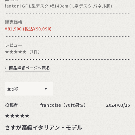
fantoni GF L型デスク 幅140cm ( L字デスク パネル脚)
販売価格
¥
81,900
(税込¥
90,090
)
レビュー
★★★★★
（1件）
商品詳細ページへ戻る
並び順
投稿者：
francoise（70代男性）
2024/03/16
★★★★★
★★★★★
さすが高級イタリアン・モデル