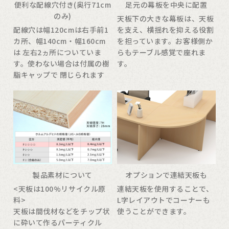
便利な配線穴付き(奥行71cm
足元の幕板を中央に配置
のみ)
天板下の大きな幕板は、天板
配線穴は幅120cmは右手前1
を支え、横揺れを抑える役割
カ所、幅140cm・幅160cm
を担っています。お客様側か
は 左右2ヵ所についていま
らもテーブル感覚で座れま
す。使わない場合は付属の樹
す。
脂キャップで 閉じられます
製品素材について
オプションで連結天板も
<天板は100%リサイクル原
連結天板を使用することで、
料>
L字レイアウトでコーナーも
天板は間伐材などをチップ状
使うことができます。
に砕いて作るパーティクル