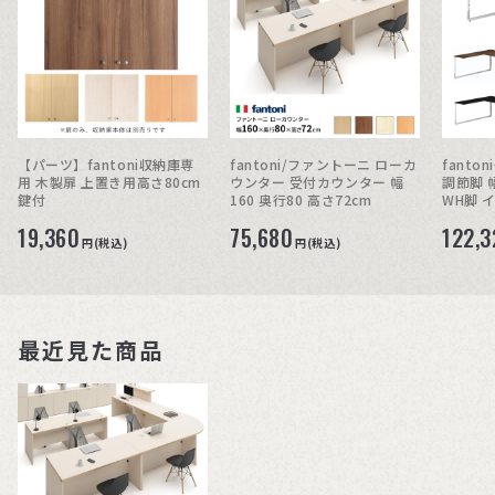
【パーツ】fantoni収納庫専
fantoni/ファントーニ ローカ
fanto
用 木製扉 上置き用高さ80cm
ウンター 受付カウンター 幅
調節脚 
鍵付
160 奥行80 高さ72cm
WH脚 
19,360
75,680
122,3
円(税込)
円(税込)
最近見た商品