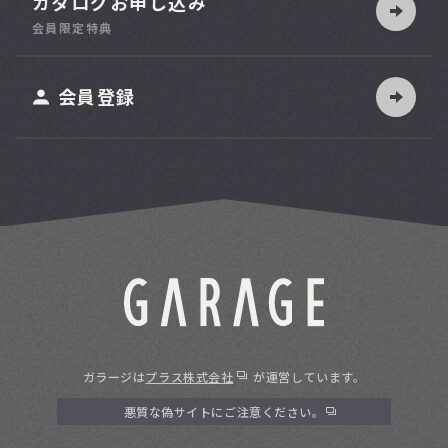
カタログお申し込み
索
会員限定特典
ット
会員登録
ガラージは
プラス株式会社
が運営しています。
悪質な偽サイトにご注意ください。