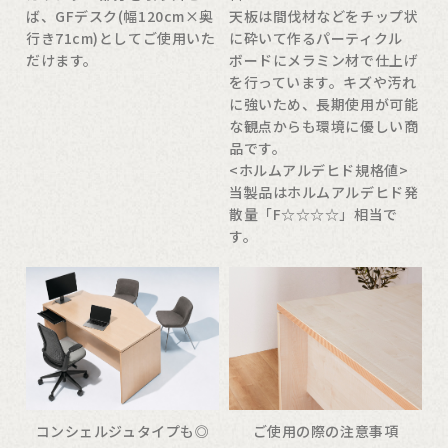
ば、GFデスク(幅120cm×奥
天板は間伐材などをチップ状
行き71cm)としてご使用いた
に砕いて作るパーティクル
だけます。
ボードにメラミン材で仕上げ
を行っています。キズや汚れ
に強いため、長期使用が可能
な観点からも環境に優しい商
品です。
<ホルムアルデヒド規格値>
当製品はホルムアルデヒド発
散量「F☆☆☆☆」相当で
す。
コンシェルジュタイプも◎
ご使用の際の注意事項