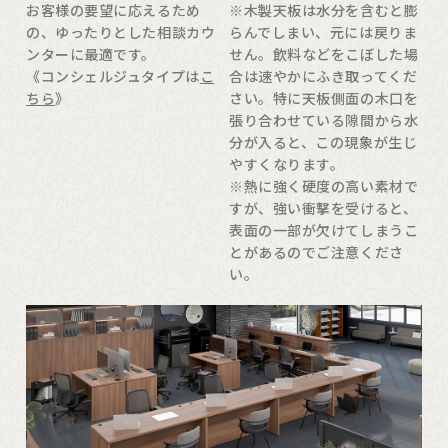
お客様の要望に応えるため
※木製天板は水分を含むと膨
の、ゆったりとした相談カウ
らんでしまい、元には戻りま
ンターに最適です。
せん。飲料などをこぼした場
《コンシェルジュタイプは
こ
合は速やかにふき取ってくだ
ちら
》
さい。特に天板側面の木口を
張り合わせている隙間から水
分が入ると、この現象が生じ
やすくなります。
※熱に強く硬度の高い素材で
すが、強い衝撃を受けると、
表面の一部が欠けてしまうこ
とがあるのでご注意くださ
い。