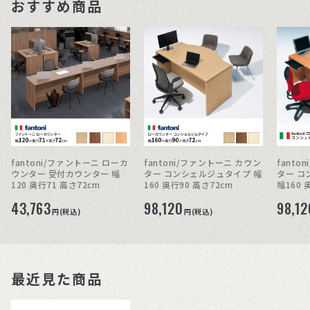
おすすめ商品
fantoni/ファントーニ ローカ
fantoni/ファントーニ カウン
fanto
ウンター 受付カウンター 幅
ター コンシェルジュタイプ 幅
ター コ
120 奥行71 高さ72cm
160 奥行90 高さ72cm
幅160 
43,763
98,120
98,12
円(税込)
円(税込)
最近見た商品