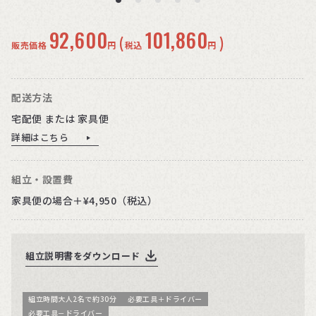
92,600
101,860
(
)
販売価格
円
税込
円
配送方法
宅配便 または 家具便
詳細はこちら
組立・設置費
家具便の場合＋¥4,950（税込）
組立説明書をダウンロード
組立時間大人2名で約30分
必要工具＋ドライバー
必要工具－ドライバー