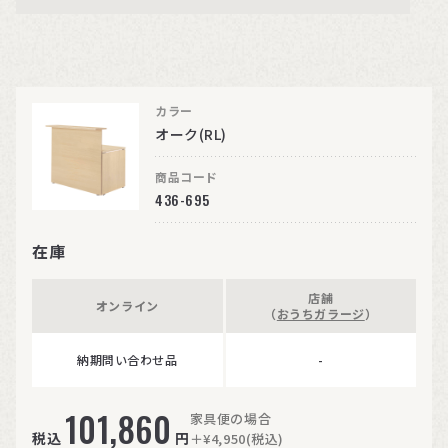
カラー
オーク(RL)
商品コード
436-695
在庫
店舗
オンライン
（
おうちガラージ
）
納期問い合わせ品
-
101,860
家具便の場合
税込
円
＋¥4,950(税込)