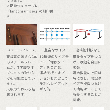
できます。
※配線穴キャップに
「fantoni ufficio」の刻印付
き。
スチールフレーム
豊富なサイズ
連結幅制限なし
天板裏の頑丈な2本
12種類のサイズ全
増設タイプをつな
のスチールフレー
てに「増設タイ
げて横幅を自由に
ムが、T字脚やオ
プ」をご用意。
拡張。
プションの取り付
連結天板・オプ
連結数量の上限は
けを可能にしてい
ションも充実して
特になし。増設タ
ます。
多彩なレイアウト
イプを複数つなげ
天板のたわみも軽
が可能。
て横幅はいくらで
減されます。
も長くすることが
可能。