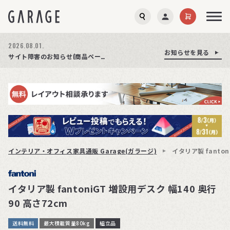
2026.08.03.
2026.08.01.
お知らせを見る
お知らせを見る
お知らせを見る
商品ページ障害復旧のお知らせ
サイト障害のお知らせ(商品ページが正常に表示されない事象発生)
期間限定プレゼント│レビュー投稿をお待ちしております
インテリア・オフィス家具通販 Garage(ガラージ)
イタリア製 fanton
イタリア製 fantoniGT 増設用デスク 幅140 奥行
90 高さ72cm
送料無料
最大積載質量80kg
組立品