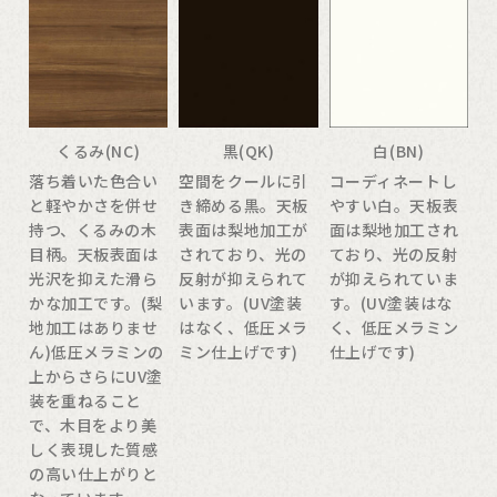
くるみ(NC)
黒(QK)
白(BN)
落ち着いた色合い
空間をクールに引
コーディネートし
と軽やかさを併せ
き締める黒。天板
やすい白。天板表
持つ、くるみの木
表面は梨地加工が
面は梨地加工され
目柄。天板表面は
されており、光の
ており、光の反射
光沢を抑えた滑ら
反射が抑えられて
が抑えられていま
かな加工です。(梨
います。(UV塗装
す。(UV塗装はな
地加工はありませ
はなく、低圧メラ
く、低圧メラミン
ん)低圧メラミンの
ミン仕上げです)
仕上げです)
上からさらにUV塗
装を重ねること
で、木目をより美
しく表現した質感
の高い仕上がりと