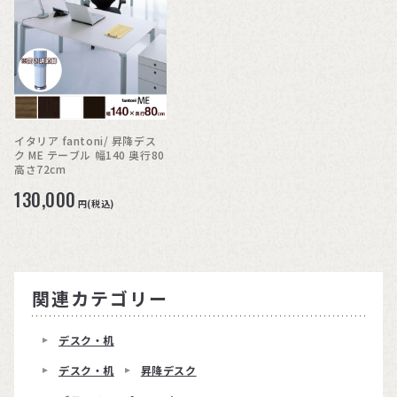
イタリア fantoni/ 昇降デス
ク ME テーブル 幅140 奥行80
高さ72cm
130,000
円(税込)
関連カテゴリー
デスク・机
デスク・机
昇降デスク