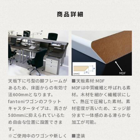
天板下に弓型の脚フレームが
■天板素材:MDF
あるため、床面からの有効寸
MDFは中質繊維と呼ばれる素
法600mmとなります。
材。木材を細かく繊維状にし
fantoniワゴンのフラット
て、熱圧で圧縮した素材。素
キャスタータイプは、高さが
材密度が高いため、エッジ部
580mmに抑えられているた
分まで一体感のある滑らかな
め自由な位置に設置できま
加工が可能。
す。
※ご使用中のワゴンや新しく
■塗装