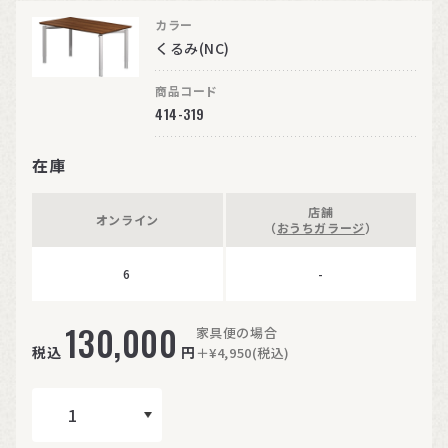
カラー
くるみ(NC)
商品コード
414-319
在庫
店舗
オンライン
（
おうちガラージ
）
6
-
130,000
家具便の場合
税込
円
＋¥4,950(税込)