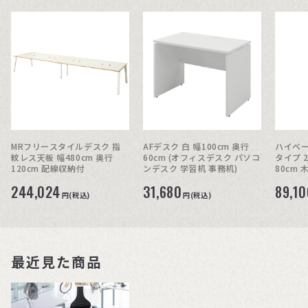
MRフリースタイルデスク 指
AFデスク 白 幅100cm 奥行
ハイベー
紋レス天板 幅480cm 奥行
60cm (オフィスデスク パソコ
タイプ 2
120cm 配線収納付
ンデスク 学習机 事務机)
80cm
244,024
31,680
89,10
円(税込)
円(税込)
最近見た商品