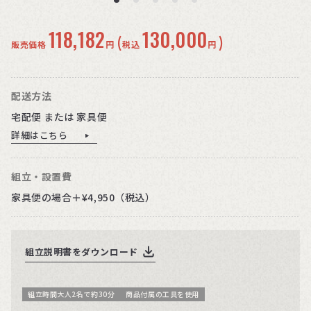
118,182
130,000
(
)
販売価格
円
税込
円
配送方法
宅配便 または 家具便
詳細はこちら
組立・設置費
家具便の場合＋¥4,950（税込）
組立説明書をダウンロード
組立時間大人2名で約30分
商品付属の工具を使用