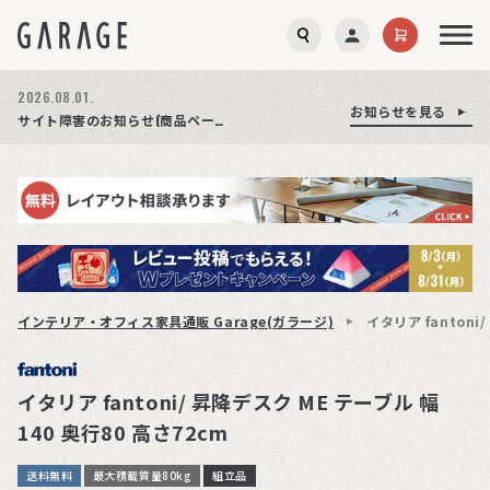
2026.08.03.
2026.08.01.
お知らせを見る
お知らせを見る
お知らせを見る
商品ページ障害復旧のお知らせ
サイト障害のお知らせ(商品ページが正常に表示されない事象発生)
期間限定プレゼント│レビュー投稿をお待ちしております
インテリア・オフィス家具通販 Garage(ガラージ)
イタリア fantoni
イタリア fantoni/ 昇降デスク ME テーブル 幅
140 奥行80 高さ72cm
送料無料
最大積載質量80kg
組立品