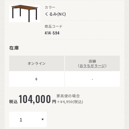
カラー
くるみ(NC)
商品コード
414-594
在庫
店舗
オンライン
（
おうちガラージ
）
6
-
104,000
家具便の場合
税込
円
＋¥4,950(税込)