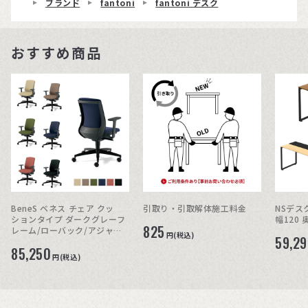
ブランド
fantoni
fantoni デスク
おすすめ商品
BeneS ベネス チェア クッ
引取り・引取解体施工料金
NSデス
ションタイプ ダークグレーフ
幅120 
825
レーム/ローバック/アジャス
円(税込)
59,2
ト肘
85,250
円(税込)