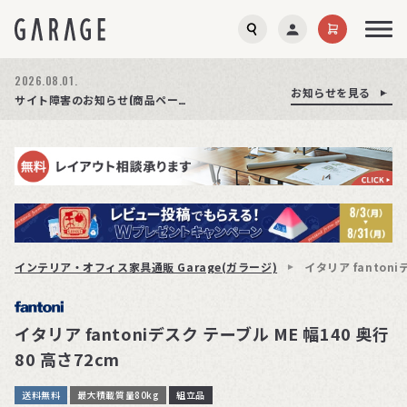
2026.08.03.
2026.08.01.
お知らせを見る
お知らせを見る
お知らせを見る
商品ページ障害復旧のお知らせ
サイト障害のお知らせ(商品ページが正常に表示されない事象発生)
期間限定プレゼント│レビュー投稿をお待ちしております
インテリア・オフィス家具通販 Garage(ガラージ)
イタリア fantoni
イタリア fantoniデスク テーブル ME 幅140 奥行
80 高さ72cm
送料無料
最大積載質量80kg
組立品