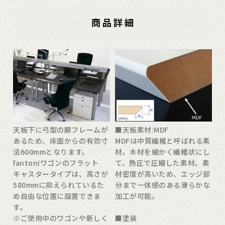
天板下に弓型の脚フレームが
■天板素材:MDF
あるため、床面からの有効寸
MDFは中質繊維と呼ばれる素
法600mmとなります。
材。木材を細かく繊維状にし
fantoniワゴンのフラット
て、熱圧で圧縮した素材。素
キャスタータイプは、高さが
材密度が高いため、エッジ部
580mmに抑えられているた
分まで一体感のある滑らかな
め自由な位置に設置できま
加工が可能。
す。
※ご使用中のワゴンや新しく
■塗装