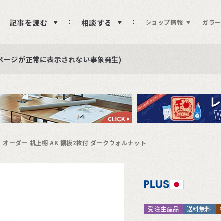
記事を読む
相談する
ショップ情報
ガラー
ュー投稿をお待ちしております
らせ
ページが正常に表示されない事象発生)
オーダー 机上棚 AK 棚板2枚付 ダークウォルナット
受注生産品
送料無料