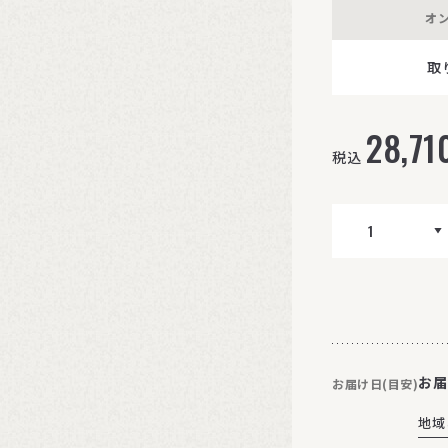
オ
取
28,71
税込
お届
お届け日(目安)
地域