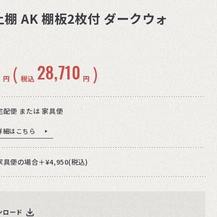
棚 AK 棚板2枚付 ダークウォ
0
28,710
(
)
円
税込
円
宅配便 または 家具便
詳細はこちら
家具便の場合＋¥4,950(税込)
ンロード