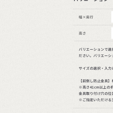
幅×奥行
高さ
バリエーションで選
ださい。バリエーシ
サイズの選択・入力
【前倒し防止金具】
※高さ41cm以上
金具取り付け穴の位
※ご指定いただける天