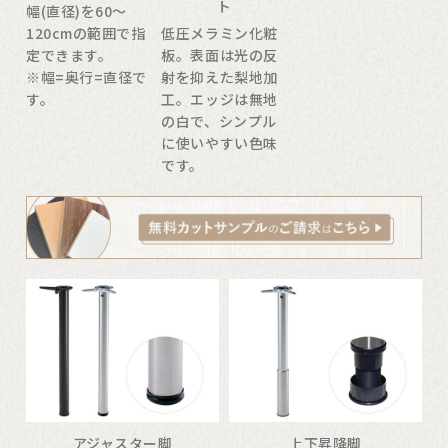
ト
幅(直径)を60〜
120cmの範囲で指
低圧メラミン化粧
定できます。
板。表面は光の反
※幅=奥行=直径で
射を抑えた梨地加
す。
工。エッジは無地
の白で、シンプル
に使いやすい色味
です。
アジャスター脚
上下昇降脚