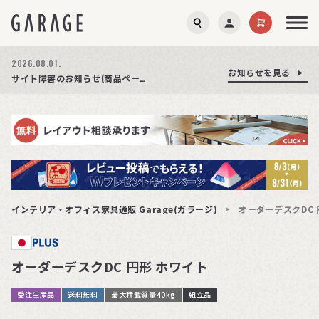
2026.08.01.
お知らせを見る
お知らせを見る
お知らせを見る
商品ページ障害復旧のお知らせ
サイト障害のお知らせ(商品ページが正常に表示されない事象発生)
期間限定プレゼント│レビュー投稿をお待ちしております
インテリア・オフィス家具通販 Garage(ガラージ)
オーダーデスクDC 
オーダーデスクDC 円形 ホワイト
受注生産品
送料無料
最大積載質量40kg
組立品