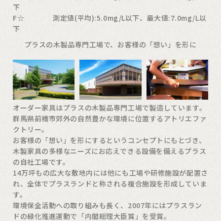
下
F☆ 測定値(平均):5.0mg/L以下、最大値:7.0mg/L以
下
プラスの木製品専門工場で、お客様の「想い」を形に
オーダー家具はプラスの木製品専門工場で製造しています。
群馬県前橋市郊外の自然豊かな環境に位置するアトリエファ
クトリー。
お客様の「想い」を形にするというコンセプトにもとづき、
木製家具の多様なニーズにお応えできる設備を備えるプラス
の自社工場です。
14万坪もの広大な敷地内には他にも工場や研修施設が配置さ
れ、全体でプラスランドと称される複合施設を形成していま
す。
環境保全活動への取り組みも長く、2007年にはプラスラン
ドの緑化推進運動で「内閣総理大臣賞」を受賞。