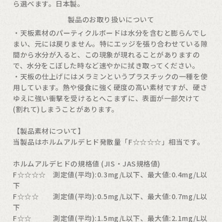
ら選べます。日本製。
製品のお取り扱いについて
・天板素材のパーティクルボードは水分を含むと膨らんでし
まい、元には戻りません。特にエッジを張り合わせている隙
間から水分が入ると、この現象が現れることがありますの
で、水分をこぼした時など速やかに拭き取ってください。
・天板の仕上げにはメラミンというプラスチックの一種を使
用しています。熱や侵食に強く硬度の高い素材ですが、硬さ
ゆえに強い衝撃を受けるとへこまずに、表面が一部欠けて
(割れて)しまうことがあります。
【製品素材について】
当製品はホルムアルデヒド発散量「F☆☆☆☆」相当です。
ホルムアルデヒドの規格値 (JIS・JAS規格値)
F☆☆☆☆ 測定値(平均):0.3mg/L以下、最大値:0.4mg/L以
下
F☆☆☆ 測定値(平均):0.5mg/L以下、最大値:0.7mg/L以
下
F☆☆ 測定値(平均):1.5mg/L以下、最大値:2.1mg/L以