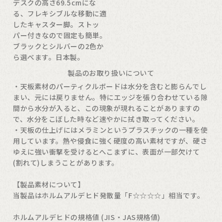
デスクの高さ69.5cmにな
る、フレキシブルな移動に適
したキャスター脚。ストッ
パー付きなので固定も簡単。
ブラックとシルバーの2色か
ら選べます。日本製。
製品のお取り扱いについて
・天板素材のパーティクルボードは水分を含むと膨らんでし
まい、元には戻りません。特にエッジを張り合わせている隙
間から水分が入ると、この現象が現れることがありますの
で、水分をこぼした時など速やかに拭き取ってください。
・天板の仕上げにはメラミンというプラスチックの一種を使
用しています。熱や侵食に強く硬度の高い素材ですが、硬さ
ゆえに強い衝撃を受けるとへこまずに、表面が一部欠けて
(割れて)しまうことがあります。
【製品素材について】
当製品はホルムアルデヒド発散量「F☆☆☆☆」相当です。
ホルムアルデヒドの規格値 (JIS・JAS規格値)