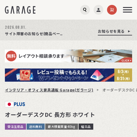
2026.08.01.
お知らせを見る
お知らせを見る
お知らせを見る
商品ページ障害復旧のお知らせ
サイト障害のお知らせ(商品ページが正常に表示されない事象発生)
期間限定プレゼント│レビュー投稿をお待ちしております
インテリア・オフィス家具通販 Garage(ガラージ)
オーダーデスクDC 
オーダーデスクDC 長方形 ホワイト
受注生産品
送料無料
最大積載質量40kg
組立品