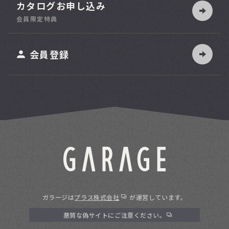
カタログお申し込み
索
会員限定特典
ット
会員登録
ガラージは
プラス株式会社
が運営しています。
悪質な偽サイトにご注意ください。