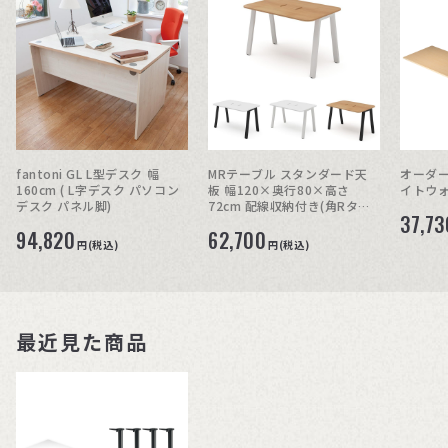
fantoni GL L型デスク 幅
MRテーブル スタンダード天
オーダー
160cm ( L字デスク パソコン
板 幅120×奥行80×高さ
イトウ
デスク パネル脚)
72cm 配線収納付き(角Rタイ
37,73
プ)
94,820
62,700
円(税込)
円(税込)
最近見た商品