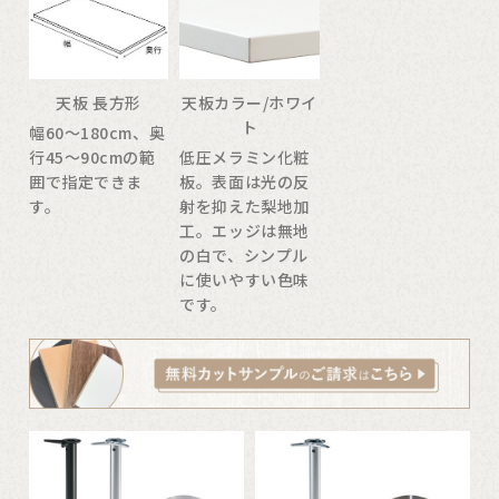
天板 長方形
天板カラー/ホワイ
ト
幅60〜180cm、奥
行45〜90cmの範
低圧メラミン化粧
囲で指定できま
板。表面は光の反
す。
射を抑えた梨地加
工。エッジは無地
の白で、シンプル
に使いやすい色味
です。