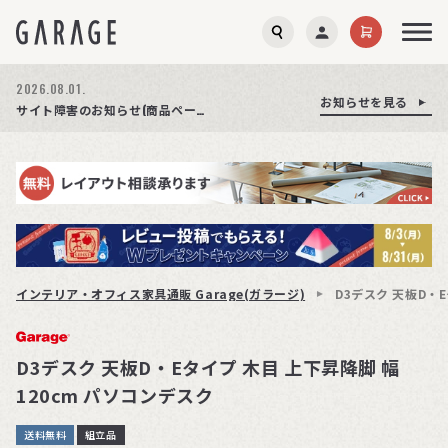
2026.08.03.
2026.08.01.
お知らせを見る
お知らせを見る
お知らせを見る
商品ページ障害復旧のお知らせ
サイト障害のお知らせ(商品ページが正常に表示されない事象発生)
期間限定プレゼント│レビュー投稿をお待ちしております
インテリア・オフィス家具通販 Garage(ガラージ)
D3デスク 天板D・
D3デスク 天板D・Eタイプ 木目 上下昇降脚 幅
120cm パソコンデスク
送料無料
組立品