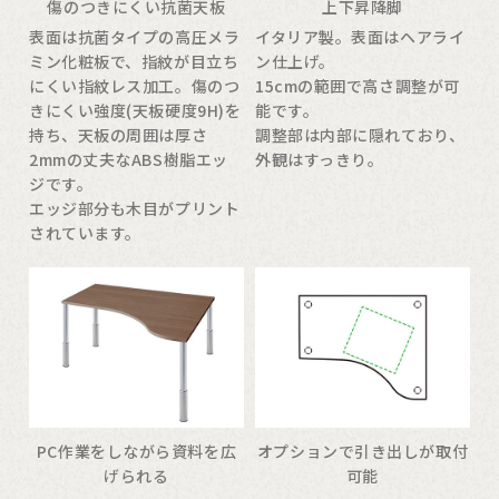
傷のつきにくい抗菌天板
上下昇降脚
表面は抗菌タイプの高圧メラ
イタリア製。表面はヘアライ
ミン化粧板で、指紋が目立ち
ン仕上げ。
にくい指紋レス加工。傷のつ
15cmの範囲で高さ調整が可
きにくい強度(天板硬度9H)を
能です。
持ち、天板の周囲は厚さ
調整部は内部に隠れており、
2mmの丈夫なABS樹脂エッ
外観はすっきり。
ジです。
エッジ部分も木目がプリント
されています。
PC作業をしながら資料を広
オプションで引き出しが取付
げられる
可能