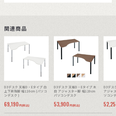
関連商品
D3デスク 天板D・Eタイプ 白
D3デスク 天板D・Eタイプ 木
D3デス
上下昇降脚 幅120cm (パソコ
目 アジャスター脚 幅120cm
アジャス
ンデスク )
パソコンデスク
ソコン
69,190
53,900
52,2
円(税込)
円(税込)