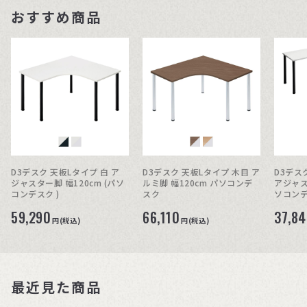
おすすめ商品
D3デスク 天板Lタイプ 白 ア
D3デスク 天板Lタイプ 木目 ア
D3デス
ジャスター脚 幅120cm (パソ
ルミ脚 幅120cm パソコンデ
アジャス
コンデスク )
スク
ソコン
59,290
66,110
37,8
円(税込)
円(税込)
最近見た商品