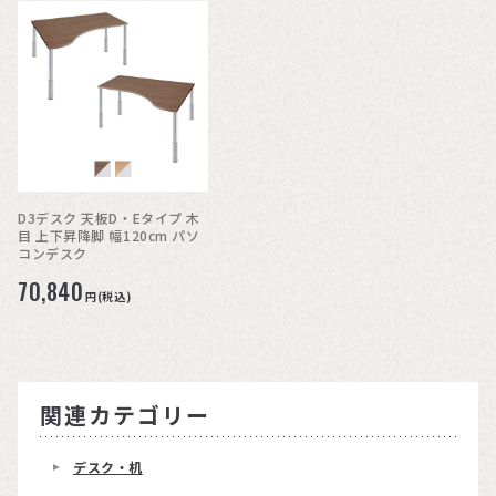
D3デスク 天板D・Eタイプ 木
目 上下昇降脚 幅120cm パソ
コンデスク
70,840
円(税込)
関連カテゴリー
デスク・机