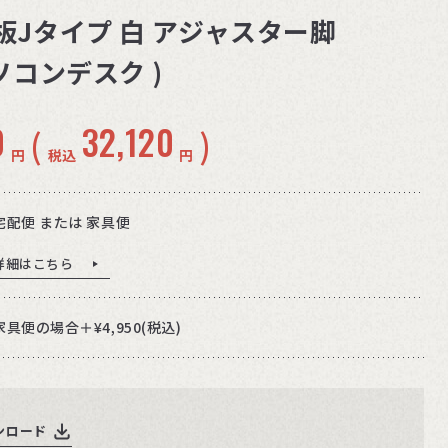
天板Jタイプ 白 アジャスター脚
パソコンデスク )
0
32,120
(
)
円
税込
円
宅配便 または 家具便
詳細はこちら
家具便の場合＋¥4,950(税込)
ンロード