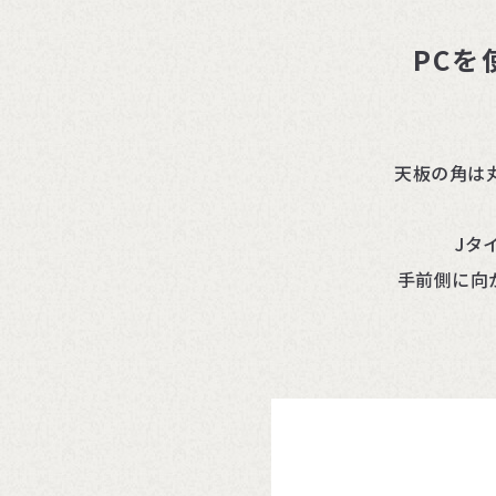
PC
天板の角は
Jタ
手前側に向