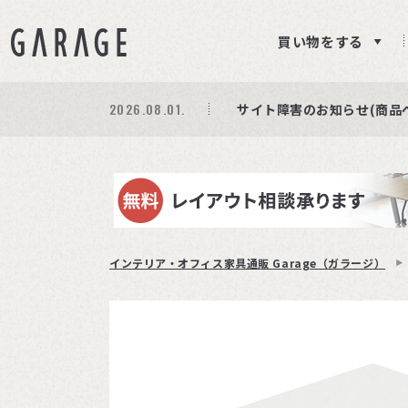
買い物をする
2026.08.01.
期間限定プレゼント│レビ
商品ページ障害復旧のお知
サイト障害のお知らせ(商品
インテリア・オフィス家具通販 Garage（ガラージ）