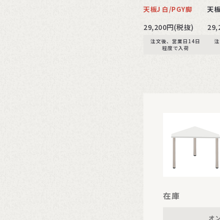
天板J 白/PGY脚
天板
29,200円(税抜)
29
注文後、営業日14日
注
程度で入荷
在庫
オ