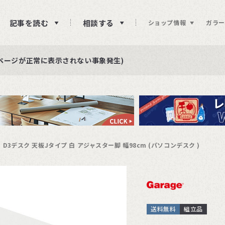
記事を読む
相談する
ショップ情報
ガラー
ュー投稿をお待ちしております
らせ
ページが正常に表示されない事象発生)
D3デスク 天板Jタイプ 白 アジャスター脚 幅98cm (パソコンデスク )
送料無料
組立品