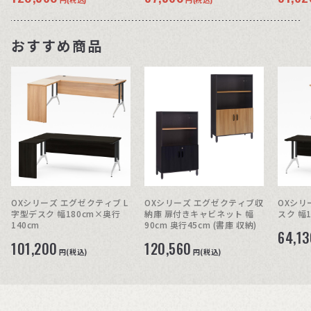
おすすめ商品
OXシリーズ エグゼクティブ L
OXシリーズ エグゼクティブ収
OXシリ
字型デスク 幅180cm×奥行
納庫 扉付きキャビネット 幅
スク 幅1
140cm
90cm 奥行45cm (書庫 収納)
64,13
101,200
120,560
円(税込)
円(税込)