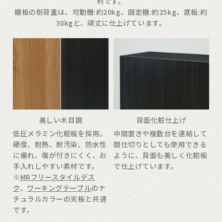
利です。
棚板の耐荷重は、可動棚:約20kg、固定棚:約25kg、底板:約
30kgと、頑丈に仕上げています。
美しい木目調
背面化粧仕上げ
低圧メラミン化粧板を採用。
中間置きや複数台を連結して
硬度、耐熱、耐汚染、防水性
間仕切りとしても使用できる
に優れ、傷が付きにくく、お
ように、背面も美しく化粧板
手入れしやすい素材です。
で仕上げています。
※
MRフリースタイルデス
ク
、
ワーキングテーブル
のナ
チュラルカラーの天板と共通
です。