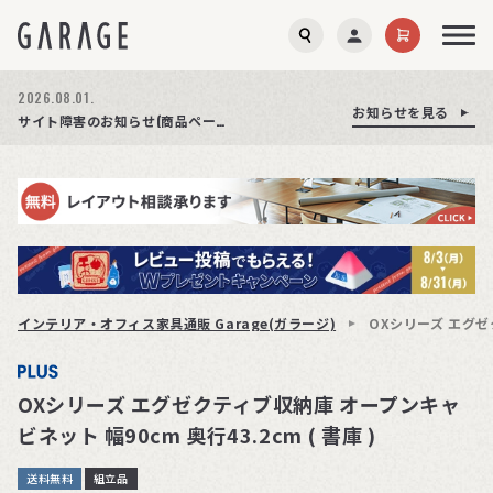
2026.08.03.
2026.08.01.
お知らせを見る
お知らせを見る
お知らせを見る
商品ページ障害復旧のお知らせ
サイト障害のお知らせ(商品ページが正常に表示されない事象発生)
期間限定プレゼント│レビュー投稿をお待ちしております
インテリア・オフィス家具通販 Garage(ガラージ)
OXシリーズ エグゼク
OXシリーズ エグゼクティブ収納庫 オープンキャ
ビネット 幅90cm 奥行43.2cm ( 書庫 )
送料無料
組立品