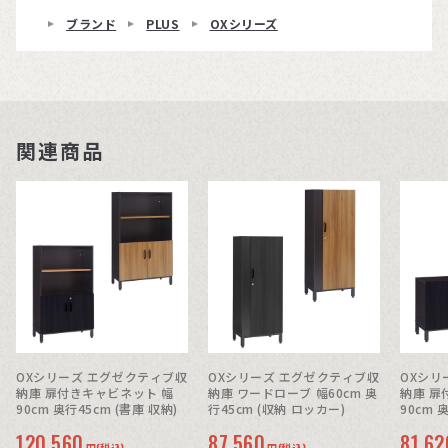
ブランド
PLUS
OXシリーズ
関連商品
OXシリーズ エグゼクティブ収
OXシリーズ エグゼクティブ収
OXシリ
納庫 扉付きキャビネット 幅
納庫 ワードローブ 幅60cm 奥
納庫 扉
90cm 奥行45cm (書庫 収納)
行45cm (収納 ロッカー)
90cm 
120,560
87,560
81,62
円(税込)
円(税込)