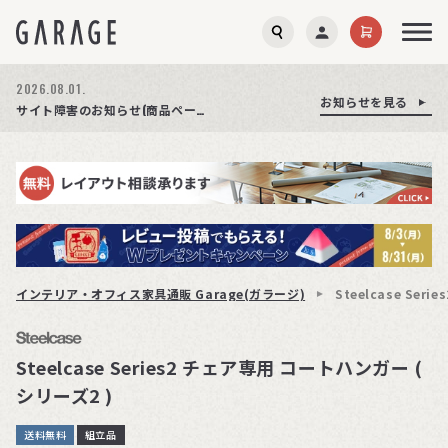
2026.08.03.
2026.08.01.
お知らせを見る
お知らせを見る
お知らせを見る
商品ページ障害復旧のお知らせ
サイト障害のお知らせ(商品ページが正常に表示されない事象発生)
期間限定プレゼント│レビュー投稿をお待ちしております
インテリア・オフィス家具通販 Garage(ガラージ)
Steelcase Ser
Steelcase Series2 チェア専用 コートハンガー (
シリーズ2 )
送料無料
組立品