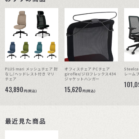
PLUS mari メッシュチェア 肘
オフィスチェア PCチェア
Steelc
なし/ヘッドレスト付き マリ
giroflex/ジロフレックス434
チェア
ジャケットハンガー
101,0
43,890
15,620
円(税込)
円(税込)
最近見た商品