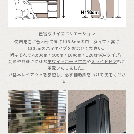
豊富なサイズバリエーション
使用用途に合わせて
高さ136.5cmのロータイプ
・高さ
180cmのハイタイプをお選びください。
幅はそれぞれ
60cm
・
90cm
・100cm・
120cm
の4タイプ。
会議や商談に便利な
ホワイトボード付き
や
スライドドア
もご
用意いたしました。
※基本レイアウトを参照し、必ず
補助脚
をつけて使用くださ
い。