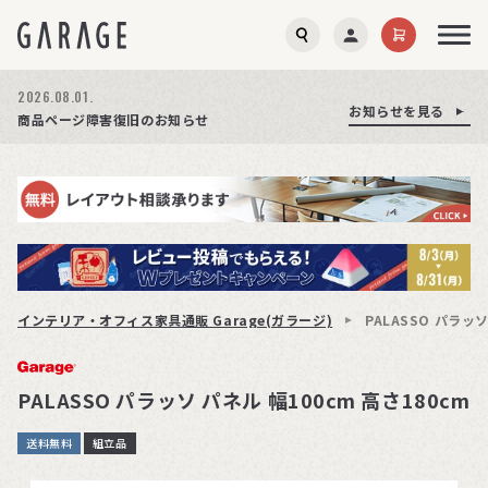
2026.08.01.
お知らせを見る
お知らせを見る
お知らせを見る
商品ページ障害復旧のお知らせ
サイト障害のお知らせ(商品ページが正常に表示されない事象発生)
期間限定プレゼント│レビュー投稿をお待ちしております
インテリア・オフィス家具通販 Garage(ガラージ)
PALASSO パラッソ
PALASSO パラッソ パネル 幅100cm 高さ180cm
送料無料
組立品