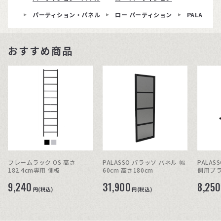
パーティション・パネル
ロー パーティション
PALASSO
おすすめ商品
フレームラック OS 高さ
PALASSO パラッソ パネル 幅
PALA
182.4cm専用 側板
60cm 高さ180cm
側用ブラ
9,240
31,900
8,250
円(税込)
円(税込)