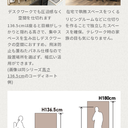
デスクワークでも圧迫感なく
在宅で執務スペースをつくる
空間を仕切れます
リビングルームなどに仕切り
136.5cmは座ると目線がしっ
を作ることで独立したスペー
かりと隠れる高さで、集中ス
スを確保。テレワーク時の家
ペースを生み出しデスクワー
族の目も気になりません。
クの空間におすすめ。飛沫防
止も兼ねたパネル仕様なので
設置場所を選ばず、幅広い活
用ができます。
(画像は同シリーズ
高さ
136.5cm
のコーディネート
例)