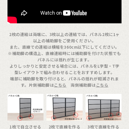
2枚の連結は両端に、3枚以上の連結では、パネル2枚に1ヶ
以上の補助脚をご使用ください。
また、直線での連結は横幅を360cm以下にしてください。
※補助脚の構造上、直線連結時には補助脚を付けた状態でも
パネルには揺れが生じます。
よりしっかりと安定させる場合には、パネルをL字型・T字
型レイアウトで組み合わせることをおすすめします。
端部に補助脚を取り付けると、パネルの揺れが軽減されま
す。片側補助脚は
こちら
両側補助脚は
こちら
1枚で自立させる
2枚で直線を作る
3枚で直線を作る