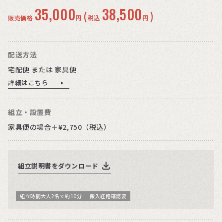
35,000
38,500
(
)
販売価格
円
税込
円
配送方法
宅配便 または 家具便
詳細はこちら
組立・設置費
家具便の場合＋¥2,750（税込）
組立説明書をダウンロード
組立時間大人2名で約10分
搬入経路確認要