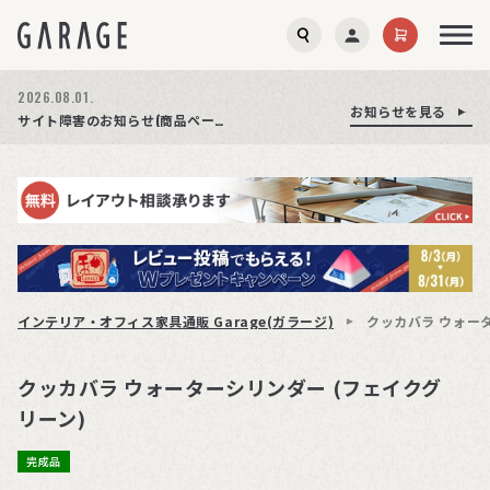
2026.08.01.
お知らせを見る
お知らせを見る
お知らせを見る
商品ページ障害復旧のお知らせ
サイト障害のお知らせ(商品ページが正常に表示されない事象発生)
期間限定プレゼント│レビュー投稿をお待ちしております
インテリア・オフィス家具通販 Garage(ガラージ)
クッカバラ ウォー
クッカバラ ウォーターシリンダー (フェイクグ
リーン)
完成品