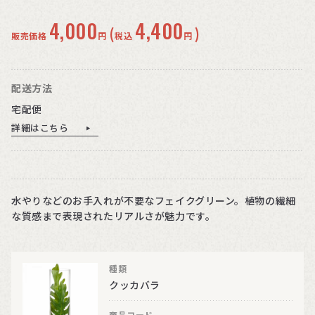
4,000
4,400
(
)
販売価格
円
税込
円
配送方法
宅配便
詳細はこちら
水やりなどのお手入れが不要なフェイクグリーン。植物の繊細
な質感まで表現されたリアルさが魅力です。
種類
クッカバラ
商品コード