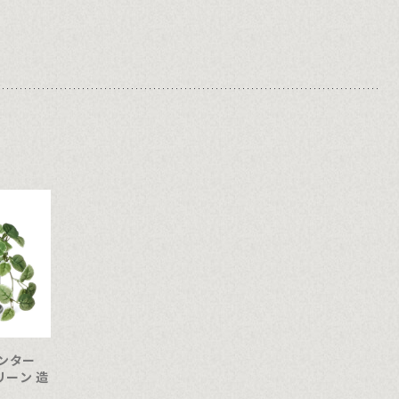
ンター
ーン 造