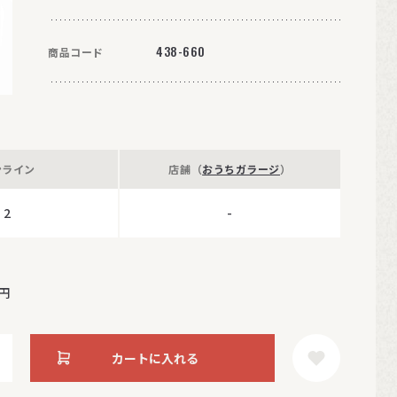
438-660
商品コード
ンライン
店舗（
おうちガラージ
）
2
-
円
カートに入れる