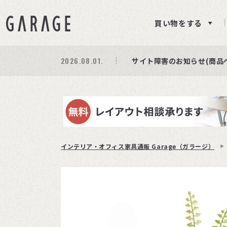
買い物をする
2026.08.01.
期間限定プレゼント│レビ
商品ページ障害復旧のお知
サイト障害のお知らせ(商品
インテリア・オフィス家具通販 Garage（ガラージ）