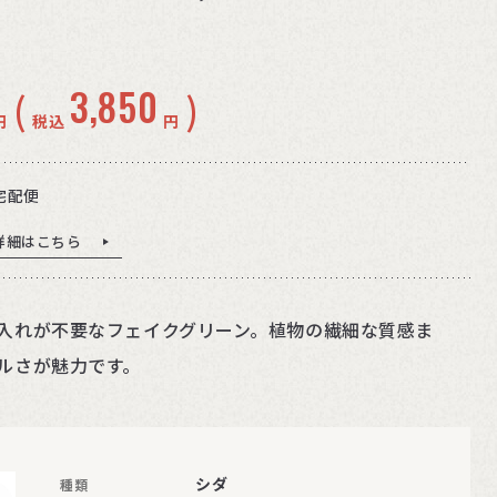
3,850
(
)
円
税込
円
宅配便
詳細はこちら
入れが不要なフェイクグリーン。植物の繊細な質感ま
ルさが魅力です。
シダ
種類