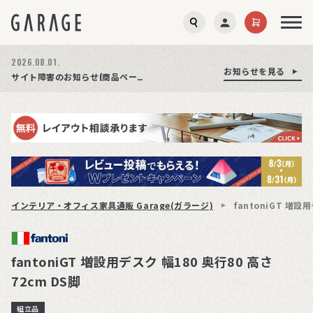
2026.08.03.
2026.08.01.
お知らせを見る
お知らせを見る
お知らせを見る
商品ページ障害復旧のお知らせ
サイト障害のお知らせ(商品ページが正常に表示されない事象発生)
期間限定プレゼント│レビュー投稿をお待ちしております
インテリア・オフィス家具通販 Garage(ガラージ)
fantoniGT 増設
fantoniGT 増設用デスク 幅180 奥行80 高さ
72cm DS脚
組立品