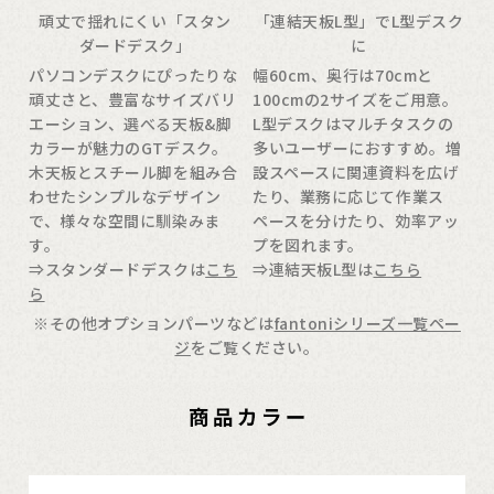
頑丈で揺れにくい「スタン
「連結天板L型」でL型デスク
ダードデスク」
に
パソコンデスクにぴったりな
幅60cm、奥行は70cmと
頑丈さと、豊富なサイズバリ
100cmの2サイズをご用意。
エーション、選べる天板&脚
L型デスクはマルチタスクの
カラーが魅力のGTデスク。
多いユーザーにおすすめ。増
木天板とスチール脚を組み合
設スペースに関連資料を広げ
わせたシンプルなデザイン
たり、業務に応じて作業ス
で、様々な空間に馴染みま
ペースを分けたり、効率アッ
す。
プを図れます。
⇒スタンダードデスクは
こち
⇒連結天板L型は
こちら
ら
※その他オプションパーツなどは
fantoniシリーズ一覧ペー
ジ
をご覧ください。