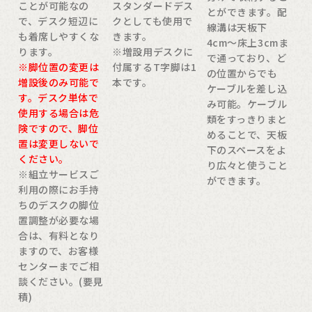
ことが可能なの
スタンダードデス
とができます。配
で、デスク短辺に
クとしても使用で
線溝は天板下
も着席しやすくな
きます。
4cm〜床上3cmま
ります。
※増設用デスクに
で通っており、ど
※脚位置の変更は
付属するT字脚は1
の位置からでも
増設後のみ可能で
本です。
ケーブルを差し込
す。デスク単体で
み可能。ケーブル
使用する場合は危
類をすっきりまと
険ですので、脚位
めることで、天板
置は変更しないで
下のスペースをよ
ください。
り広々と使うこと
※組立サービスご
ができます。
利用の際にお手持
ちのデスクの脚位
置調整が必要な場
合は、有料となり
ますので、お客様
センターまでご相
談ください。(要見
積)