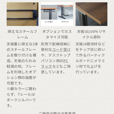
頑丈なスチールフ
オプションでカス
天板は100%リサ
レーム
タマイズ可能
イクル原料
天板裏に頑丈な2本
別売で配線収納に
天板は間伐材など
のスチールフレー
便利な
コード受け
をチップ状に砕い
ムを取り付ける構
や、デスクトップ
て作るパーティク
造。天板のたわみ
パソコン用の
PC
ルボードにメラミ
軽減の他、フレー
ラック
などもご用
ン材で仕上げを
ムを利用したオプ
意しています。
行っています。
ション類の設置が
可能です。
※脚カラーに関わ
らず、Tレールは
ダークシルバーで
す。
ご使用の際の注意事項