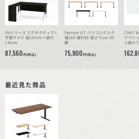
OXシリーズ エグゼクティブ L
fantoni GT パソコンデスク
CHAT 
字型デスク 幅150cm×奥行
幅180 奥行80 高さ72cm DS
クラシック
140cm
脚
ス製ホ
87,560
75,900
162,
円(税込)
円(税込)
最近見た商品