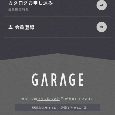
カタログお申し込み
索
会員限定特典
ット
会員登録
ガラージは
プラス株式会社
が運営しています。
悪質な偽サイトにご注意ください。