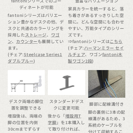
fantoniシリーズでのコー
豊富なバリエーション
ディネートが可能
家具カラーを統一すると、落
fantoniシリーズはバリエー
ち着きがあるすっきりした空
ション豊かなデスクの他、デ
間に。どんな空間にも合わせ
スクと共通のカラーリングを
やすい、万能タイプのシリー
採用した
ストレージ
、
ワゴ
ズです。
ン
、
カウンター
も展開してい
⇒fantoniシリーズは
こちら
ます。
(チェア:
ハーマンミラー セイ
(チェア:
Steelcase Series1
ルチェア
、ワゴン
fantoni木
ダブルブルー
)
製ワゴン2段
)
デスク両端の脚位
スタンダードデス
脚部に配線溝付き
置を調整できる
クに変更可能
脚の裏側に3本の配
増設後は、両端の
後から「
増設用T
線溝があるため、3
脚の位置を内側
字脚
」を1本購入し
系統のケーブルを
30cmまでずらす
て取り付ければ、
分けて収納するこ