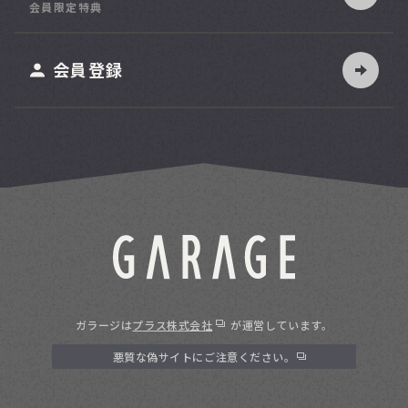
会員限定特典
ット
会員登録
ガラージは
プラス株式会社
が運営しています。
悪質な偽サイトにご注意ください。