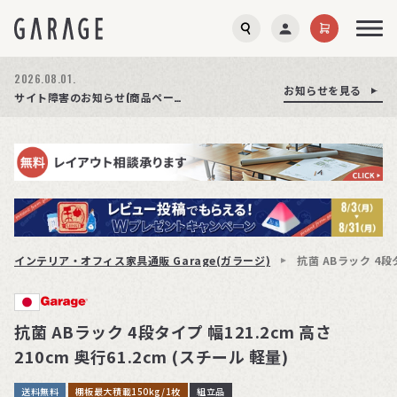
2026.08.01.
お知らせを見る
お知らせを見る
お知らせを見る
商品ページ障害復旧のお知らせ
サイト障害のお知らせ(商品ページが正常に表示されない事象発生)
期間限定プレゼント│レビュー投稿をお待ちしております
インテリア・オフィス家具通販 Garage(ガラージ)
抗菌 ABラック 4段タ
抗菌 ABラック 4段タイプ 幅121.2cm 高さ
210cm 奥行61.2cm (スチール 軽量)
送料無料
棚板最大積載150kg/1枚
組立品