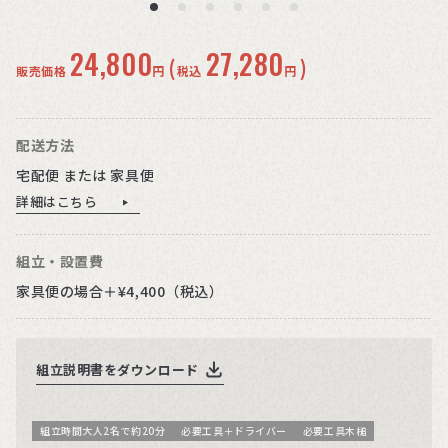
24,800
27,280
(
)
販売価格
円
税込
円
配送方法
宅配便 または 家具便
詳細はこちら
組立・設置費
家具便の場合＋¥4,400（税込）
組立説明書をダウンロード
組立時間大人2名で約20分
必要工具＋ドライバー
必要工具木槌