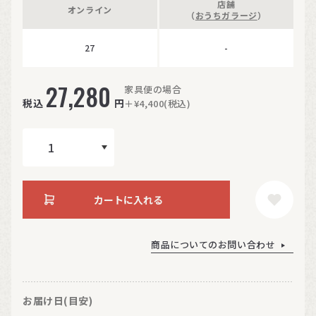
店舗
オンライン
（
おうちガラージ
）
27
-
27,280
家具便の場合
税込
円
＋¥4,400(税込)
カートに入れる
商品についてのお問い合わせ
お届け日(目安)