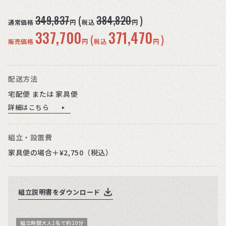
349,837
384,820
(
)
通常価格
円
税込
円
337,700
371,470
(
)
販売価格
円
税込
円
配送方法
宅配便 または 家具便
詳細はこちら
組立・設置費
家具便の場合＋¥2,750（税込）
組立説明書をダウンロード
組立時間大人1名で約10分