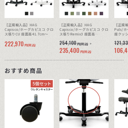
【正規輸入品】HAG
【正規輸入品】HAG
【正規輸入
Capisco/ホーグカピスコ クロ
Capisco/ホーグカピスコ クロ
Puls
ス張りCU 座面高41.7cm〜
ス張りRemix3 座面高
座クッシ
41.7cm〜
222,970
254,100
121,3
円(税込)
円(税込)
235,400
106,
円(税込)
おすすめ商品