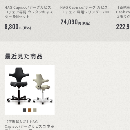
HAG Capisco/ホーグカピス
HAG Capisco/ホーグ カピス
【正規輸
コチェア専用 ウレタンキャス
コ チェア 専用シリンダー200
Capis
ター 5個セット
ス張りCU
24,090
円(税込)
8,800
222,
円(税込)
最近見た商品
【正規輸入品】HAG
Capisco/ホーグカピスコ 本革