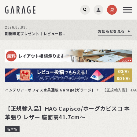
2026.08.01.
お知らせを見る
お知らせを見る
お知らせを見る
商品ページ障害復旧のお知らせ
サイト障害のお知らせ(商品ページが正常に表示されない事象発生)
期間限定プレゼント│レビュー投稿をお待ちしております
インテリア・オフィス家具通販 Garage(ガラージ)
【正規輸入品】HAG 
【正規輸入品】HAG Capisco/ホーグカピスコ 本
革張り レザー 座面高41.7cm〜
組立品