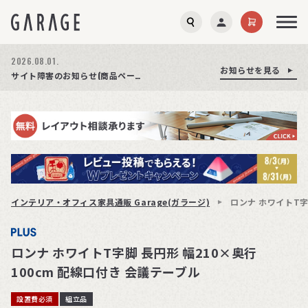
2026.08.01.
お知らせを見る
お知らせを見る
お知らせを見る
商品ページ障害復旧のお知らせ
サイト障害のお知らせ(商品ページが正常に表示されない事象発生)
期間限定プレゼント│レビュー投稿をお待ちしております
インテリア・オフィス家具通販 Garage(ガラージ)
ロンナ ホワイトT字
ロンナ ホワイトT字脚 長円形 幅210×奥行
100cm 配線口付き 会議テーブル
設置費必須
組立品