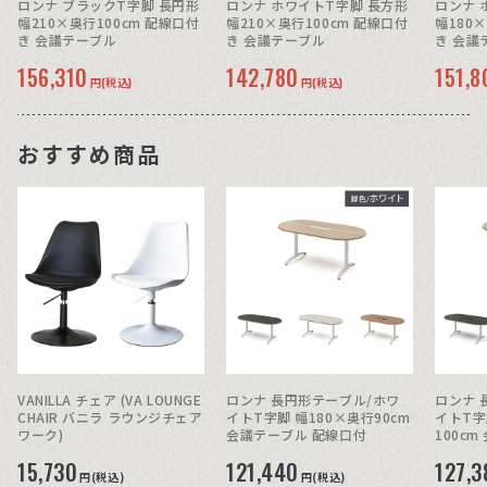
ロンナ ブラックT字脚 長円形
ロンナ ホワイトT字脚 長方形
ロンナ 
幅210×奥行100cm 配線口付
幅210×奥行100cm 配線口付
幅180
き 会議テーブル
き 会議テーブル
き 会議
156,310
142,780
151,8
円(税込)
円(税込)
おすすめ商品
VANILLA チェア (VA LOUNGE
ロンナ 長円形テーブル/ホワ
ロンナ 
CHAIR バニラ ラウンジチェア
イトT字脚 幅180×奥行90cm
イトT字
ワーク)
会議テーブル 配線口付
100c
付
15,730
121,440
127,3
円(税込)
円(税込)