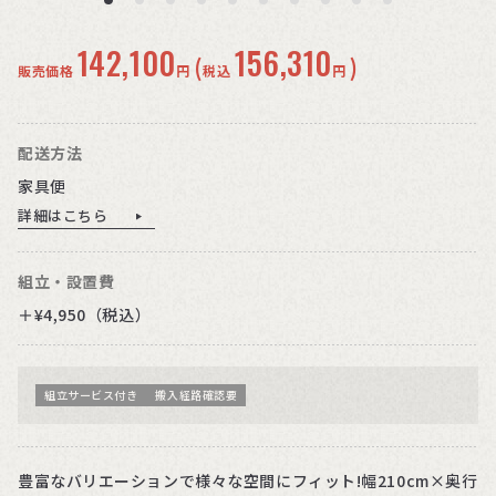
142,100
156,310
(
)
販売価格
円
税込
円
配送方法
家具便
詳細はこちら
組立・設置費
＋¥4,950（税込）
組立サービス付き
搬入経路確認要
豊富なバリエーションで様々な空間にフィット!幅210cm×奥行