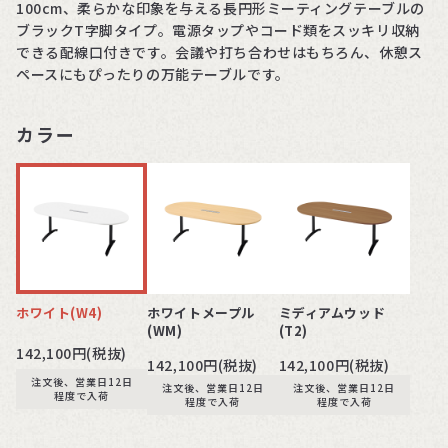
100cm、柔らかな印象を与える長円形ミーティングテーブルの
ブラックT字脚タイプ。電源タップやコード類をスッキリ収納
できる配線口付きです。会議や打ち合わせはもちろん、休憩ス
ペースにもぴったりの万能テーブルです。
カラー
ホワイト(W4)
ホワイトメープル
ミディアムウッド
(WM)
(T2)
142,100円(税抜)
142,100円(税抜)
142,100円(税抜)
注文後、営業日12日
注文後、営業日12日
注文後、営業日12日
程度で入荷
程度で入荷
程度で入荷