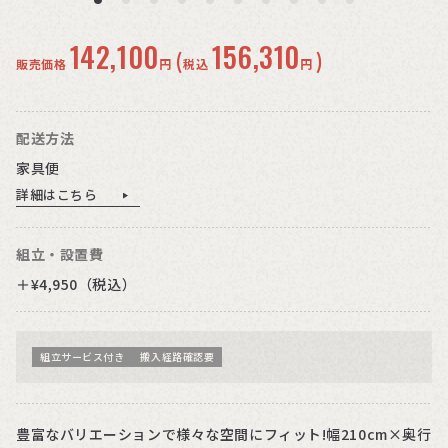
142,100
156,310
(
)
販売価格
円
税込
円
配送方法
家具便
詳細はこちら
組立・設置費
＋¥4,950（税込）
組立サービス付き
搬入経路確認要
豊富なバリエーションで様々な空間にフィット!幅210cm×奥行