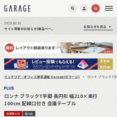
2026.08.01.
お知らせを見る
お知らせを見る
お知らせを見る
商品ページ障害復旧のお知らせ
サイト障害のお知らせ(商品ページが正常に表示されない事象発生)
期間限定プレゼント│レビュー投稿をお待ちしております
インテリア・オフィス家具通販 Garage(ガラージ)
ロンナ ブラックT字
ロンナ ブラックT字脚 長円形 幅210×奥行
100cm 配線口付き 会議テーブル
設置費必須
組立品