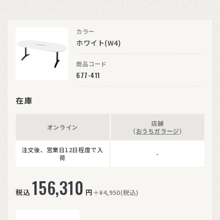
カラー
ホワイト(W4)
商品コード
677-411
在庫
店舗
オンライン
（
おうちガラージ
）
注文後、営業日12日程度で入
-
荷
156,310
税込
円
＋¥4,950(税込)