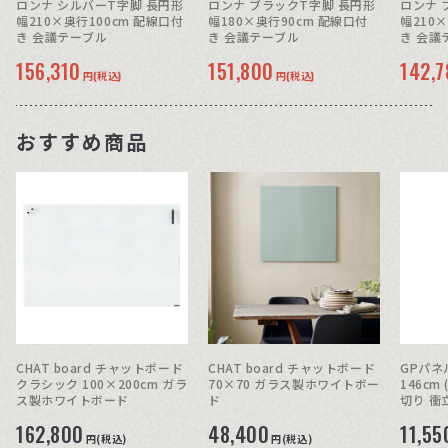
ロンナ シルバーT字脚 長円形
ロンナ ブラックT字脚 長円形
ロンナ 
幅210×奥行100cm 配線口付
幅180×奥行90cm 配線口付
幅210
き 会議テーブル
き 会議テーブル
き 会議
156,310
151,800
142,7
円(税込)
円(税込)
おすすめ商品
CHAT board チャットボード
CHAT board チャットボード
GPパネル
クラシック 100×200cm ガラ
70×70 ガラス製ホワイトボー
146c
ス製ホワイトボード
ド
切り 衝
162,800
48,400
11,55
円(税込)
円(税込)