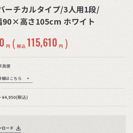
 バーチカルタイプ/3人用1段/
90×高さ105cm ホワイト
0
115,610
(
)
円
税込
円
家具便
詳細はこちら
＋¥4,950(税込)
ンロード