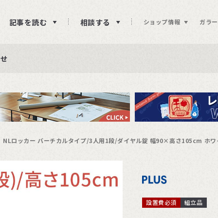
記事を読む
相談する
ショップ情報
ガラー
ュー投稿をお待ちしております
らせ
ページが正常に表示されない事象発生)
NLロッカー バーチカルタイプ/3人用1段/ダイヤル錠 幅90×高さ105cm ホ
設置費必須
組立品