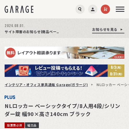
2026.08.03.
2026.08.01.
お知らせを見る
お知らせを見る
お知らせを見る
商品ページ障害復旧のお知らせ
サイト障害のお知らせ(商品ページが正常に表示されない事象発生)
期間限定プレゼント│レビュー投稿をお待ちしております
インテリア・オフィス家具通販 Garage(ガラージ)
NLロッカー ベーシ
NLロッカー ベーシックタイプ/8人用4段/シリン
ダー錠 幅90×高さ140cm ブラック
設置費必須
組立品