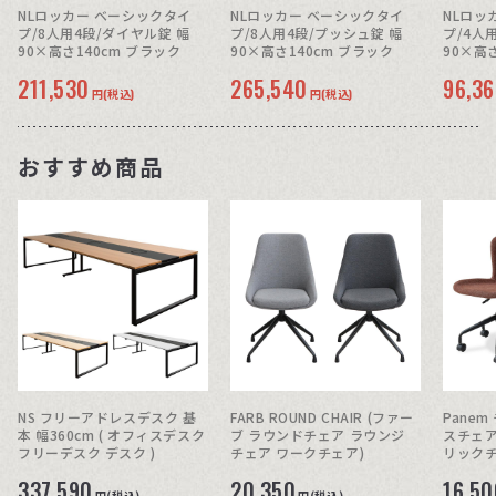
NLロッカー ベーシックタイ
NLロッカー ベーシックタイ
NLロッ
プ/8人用4段/ダイヤル錠 幅
プ/8人用4段/プッシュ錠 幅
プ/4人
90×高さ140cm ブラック
90×高さ140cm ブラック
90×高
211,530
265,540
96,3
円(税込)
円(税込)
おすすめ商品
NS フリーアドレスデスク 基
FARB ROUND CHAIR (ファー
Panem
本 幅360cm ( オフィスデスク
ブ ラウンドチェア ラウンジ
スチェア
フリーデスク デスク )
チェア ワークチェア)
リックチ
337,590
20,350
16,50
円(税込)
円(税込)