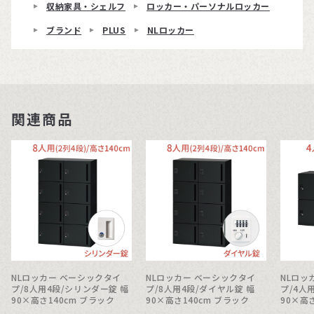
収納家具・シェルフ
ロッカー・パーソナルロッカー
ブランド
PLUS
NLロッカー
関連商品
NLロッカー ベーシックタイ
NLロッカー ベーシックタイ
NLロッ
プ/8人用4段/シリンダー錠 幅
プ/8人用4段/ダイヤル錠 幅
プ/4人
90×高さ140cm ブラック
90×高さ140cm ブラック
90×高