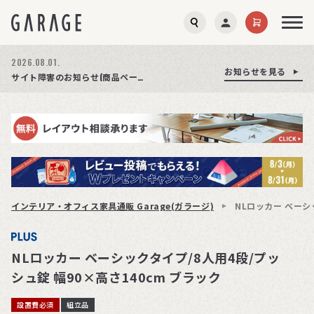
2026.08.03.
2026.08.01.
お知らせを見る
お知らせを見る
お知らせを見る
商品ページ障害復旧のお知らせ
サイト障害のお知らせ(商品ページが正常に表示されない事象発生)
期間限定プレゼント│レビュー投稿をお待ちしております
インテリア・オフィス家具通販 Garage(ガラージ)
NLロッカー ベーシ
NLロッカー ベーシックタイプ/8人用4段/プッ
シュ錠 幅90×高さ140cm ブラック
設置費必須
組立品