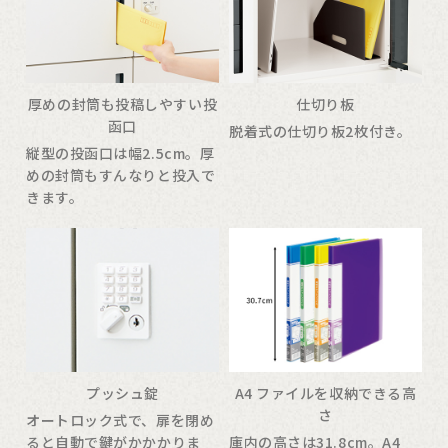
厚めの封筒も投稿しやすい投
仕切り板
函口
脱着式の仕切り板2枚付き。
縦型の投函口は幅2.5cm。厚
めの封筒もすんなりと投入で
きます。
プッシュ錠
A4 ファイルを収納できる高
さ
オートロック式で、扉を閉め
ると自動で鍵がかかかりま
庫内の高さは31.8cm。A4