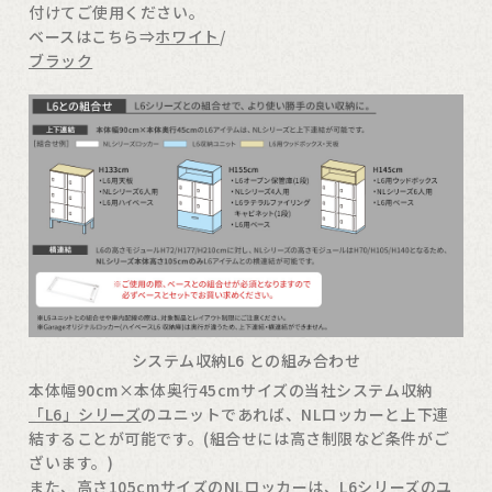
付けてご使用ください。
ベースはこちら⇒
ホワイト
/
ブラック
システム収納L6 との組み合わせ
本体幅90cm×本体奥行45cmサイズの当社システム収納
「L6」シリーズ
のユニットであれば、NLロッカーと上下連
結することが可能です。(組合せには高さ制限など条件がご
ざいます。)
また、高さ105cmサイズのNLロッカーは、L6シリーズのユ