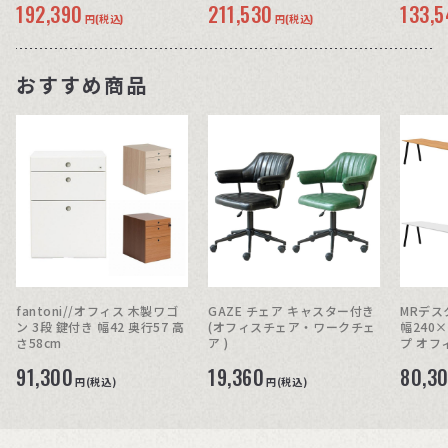
192,390
211,530
133,
円(税込)
円(税込)
おすすめ商品
fantoni//オフィス 木製ワゴ
GAZE チェア キャスター付き
MRデス
ン 3段 鍵付き 幅42 奥行57 高
(オフィスチェア・ワークチェ
幅240
さ58cm
ア )
プ オフ
91,300
19,360
80,3
円(税込)
円(税込)