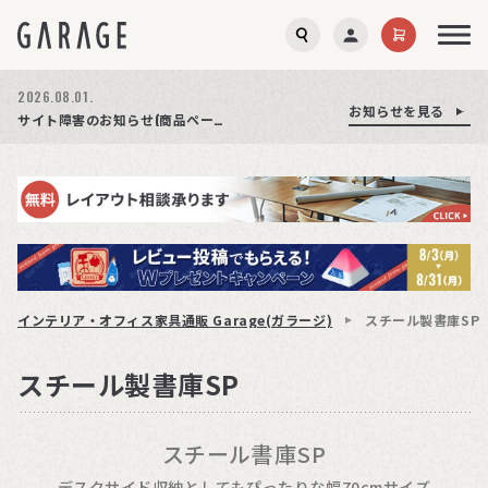
2026.08.01.
お知らせを見る
お知らせを見る
お知らせを見る
商品ページ障害復旧のお知らせ
サイト障害のお知らせ(商品ページが正常に表示されない事象発生)
期間限定プレゼント│レビュー投稿をお待ちしております
インテリア・オフィス家具通販 Garage(ガラージ)
スチール製書庫SP
スチール製書庫SP
スチール書庫SP
デスクサイド収納としてもぴったりな幅70cmサイズ