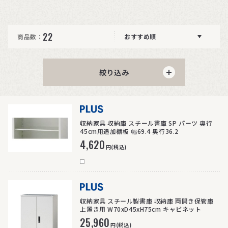
22
商品数：
おすすめ順
絞り込み
>
収納家具 収納庫 スチール書庫 SP パーツ 奥行
45cm用追加棚板 幅69.4 奥行36.2
4,620
円(税込)
>
収納家具 スチール製書庫 収納庫 両開き保管庫
上置き用 W70xD45xH75cm キャビネット
25,960
円(税込)