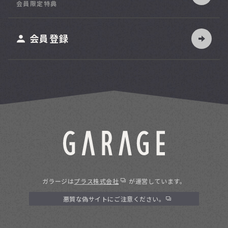
会員限定特典
ット
会員登録
ガラージは
プラス株式会社
が運営しています。
悪質な偽サイトにご注意ください。