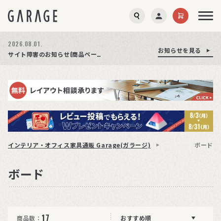
2026.08.01.
お知らせを見る
お知らせを見る
お知らせを見る
商品ページ障害復旧のお知らせ
サイト障害のお知らせ(商品ページが正常に表示されない事象発生)
期間限定プレゼント│レビュー投稿をお待ちしております
インテリア・オフィス家具通販 Garage(ガラージ)
ボード
ボード
17
商品数：
おすすめ順