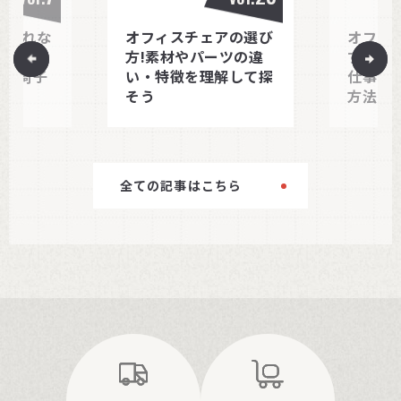
で疲れな
オフィスチェアの選び
オフィ
調整ポイ
方!素材やパーツの違
すべし
めの椅子
い・特徴を理解して探
仕事内
そう
方法
全ての記事はこちら