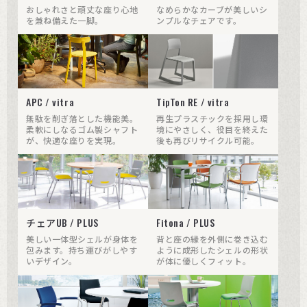
おしゃれさと頑丈な座り心地
なめらかなカーブが美しいシ
を兼ね備えた一脚。
ンプルなチェアです。
APC / vitra
TipTon RE / vitra
無駄を削ぎ落とした機能美。
再生プラスチックを採用し環
柔軟にしなるゴム製シャフト
境にやさしく、役目を終えた
が、快適な座りを実現。
後も再びリサイクル可能。
チェアUB / PLUS
Fitona / PLUS
美しい一体型シェルが身体を
背と座の縁を外側に巻き込む
包みます。持ち運びがしやす
ように成形したシェルの形状
いデザイン。
が体に優しくフィット。