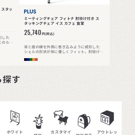
 スタッ
ミーティングチェア フィトナ 肘掛け付き ス
タッキングチェア イス カフェ 食堂
25,740
円(税込)
形した
このルー
背と座の縁を外側に巻き込みように成形した
が出来ま
シェルの形状が体に優しくフィット。肘掛け部
は、樹脂カバー付きです。
ら探す
ホワイト
カスタマイ
アウトレッ