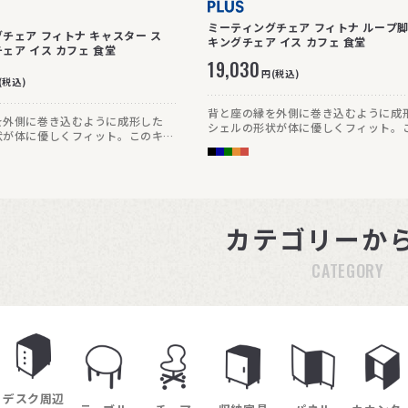
ミーティングチェア フィトナ ループ脚
チェア フィトナ キャスター ス
キングチェア イス カフェ 食堂
ェア イス カフェ 食堂
19,030
円(税込)
(税込)
背と座の縁を外側に巻き込むように成
を外側に巻き込むように成形した
シェルの形状が体に優しくフィット。
状が体に優しくフィット。このキャ
プ脚タイプは4脚まで積み重ねること
プは、脚パイプの径を19.1mmと
す。
の15.9mmより少し太くして、強
います。
カテゴリーか
CATEGORY
デスク周辺