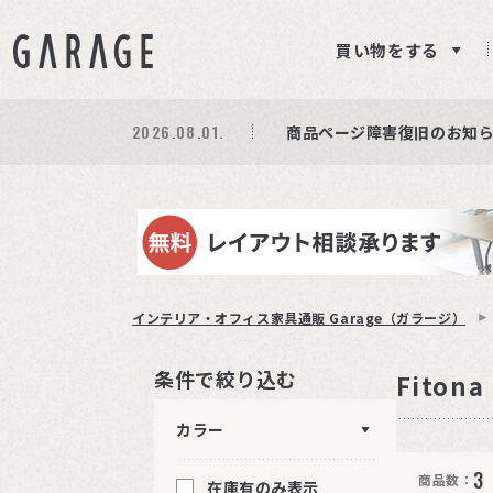
買い物をする
2026.08.01.
期間限定プレゼント│レビ
商品ページ障害復旧のお知
サイト障害のお知らせ(商品
インテリア・オフィス家具通販 Garage（ガラージ）
条件で絞り込む
Fitona
カラー
3
商品数：
在庫有のみ表示