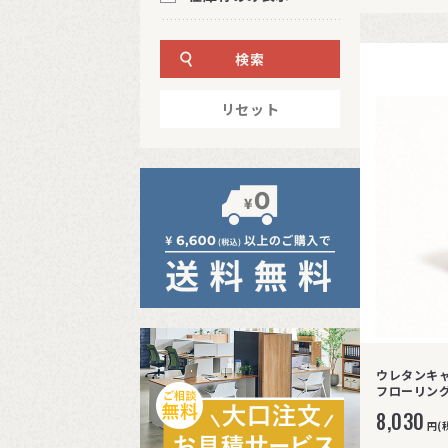
検索
リセット
ウレタンキャ
フローリング
8,030
円(