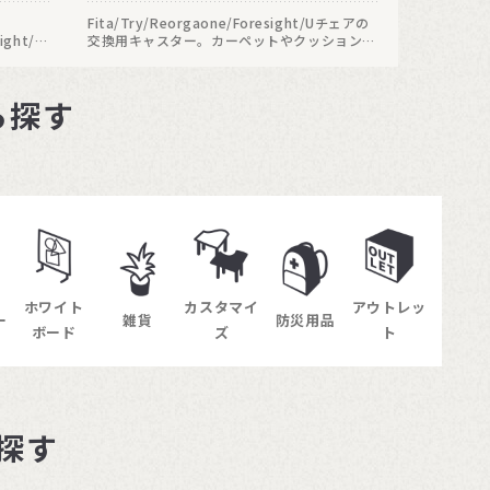
Fita/Try/Reorgaone/Foresight/Uチェアの
ight/U
交換用キャスター。カーペットやクッションフ
キャス
ロアなど軟らかい床での使用におすすめのキャ
用におす
スターです。
ら探す
ホワイト
カスタマイ
アウトレッ
ー
雑貨
防災用品
ボード
ズ
ト
探す