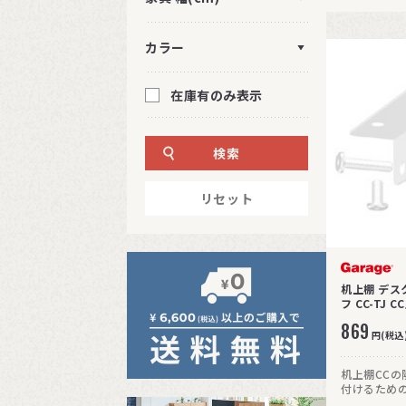
カラー
在庫有のみ表示
検索
リセット
机上棚 デス
フ CC-TJ
869
円(税込
机上棚CC
付けるため