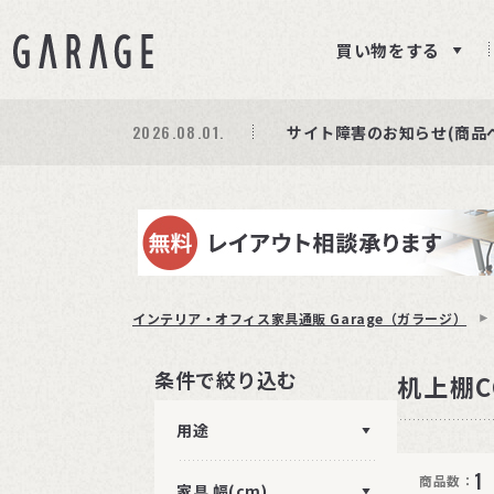
買い物をする
2026.08.01.
期間限定プレゼント│レビ
商品ページ障害復旧のお知
サイト障害のお知らせ(商品
インテリア・オフィス家具通販 Garage（ガラージ）
条件で絞り込む
机上棚C
用途
1
商品数：
家具 幅(cm)