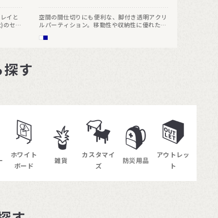
トレイと
空間の間仕切りにも便利な、脚付き透明アクリ
大)のセッ
ルパーティション。移動性や収納性に優れた
キャスター付きで、パーティションボードとし
てもホワイトボードとしても幅広いシーンで活
躍します。アルコール除菌剤の使用が可能で、
衛生管理の面でも安心です。
ら探す
ホワイト
カスタマイ
アウトレッ
ー
雑貨
防災用品
ボード
ズ
ト
探す