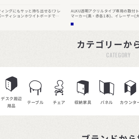
ティングにもサッと持ち出せる!フレ
ALKU透明アクリルタイプ専用の取付
パーティションホワイトボードで
マーカー(黒・赤各1本)、イレーザー(
や収納性に優れたキャスター付き
トです。
様々なミーティングスタイルに対
キングできるので、場所を取らずに
保管できます。
カテゴリーか
CATEGORY
デスク周辺
テーブル
チェア
収納家具
パネル
カウンタ
用品
ブランドから