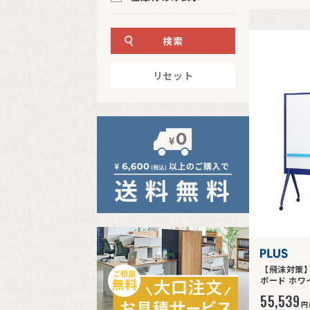
検索
リセット
【飛沫対策】
ボード ホワイ
55,539
円